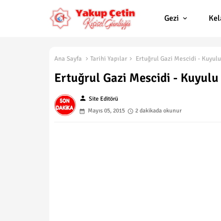
Gezi
Ke
Ana Sayfa
Tarihi Yapılar
Ertuğrul Gazi Mescidi - Kuyulu
Ertuğrul Gazi Mescidi - Kuyulu
person
Site Editörü
Mayıs 05, 2015
2 dakikada okunur