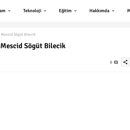
lam
Teknoloji
Eğitim
Hakkımda
M
 Mescid Sögüt Bilecik
 Mescid Sögüt Bilecik
share
0