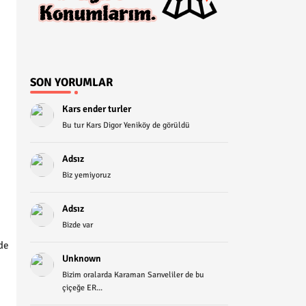
SON YORUMLAR
Kars ender turler
Bu tur Kars Digor Yeniköy de görüldü
Adsız
Biz yemiyoruz
Adsız
Bizde var
nde
Unknown
Bizim oralarda Karaman Sarıveliler de bu
çiçeğe ER...