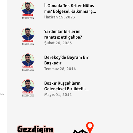
​İl Olmada Tek Kriter Nüfus
mu? Bölgesel Kalkınma için
Bozkır il olabilir?
Haziran 19, 2023
​Yardımlar birilerini
rahatsız etti galiba?
Şubat 26, 2023
Dereköy'de Bayram Bir
Başkadır
Temmuz 28, 2014
Bozkır Kuşçalıların
Geleneksel Birliktelik
u.
Pikniği
Mayıs 01, 2012