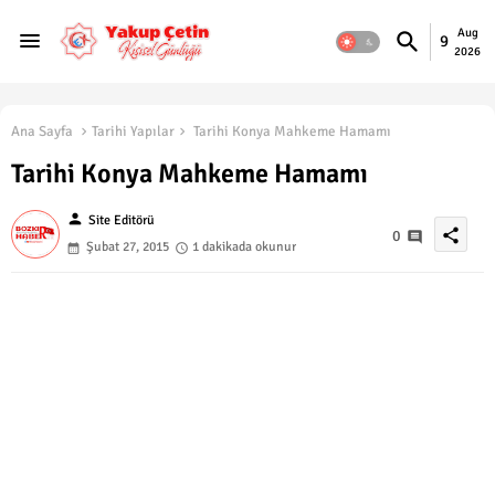
Aug
9
2026
Ana Sayfa
Tarihi Yapılar
Tarihi Konya Mahkeme Hamamı
Tarihi Konya Mahkeme Hamamı
person
Site Editörü
share
0
Şubat 27, 2015
1 dakikada okunur