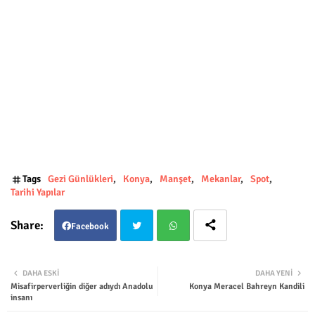
Tags
Gezi Günlükleri
Konya
Manşet
Mekanlar
Spot
Tarihi Yapılar
Facebook
Twit
Wha
DAHA ESKI
DAHA YENI
Misafirperverliğin diğer adıydı Anadolu
Konya Meracel Bahreyn Kandili
ter
tsap
insanı