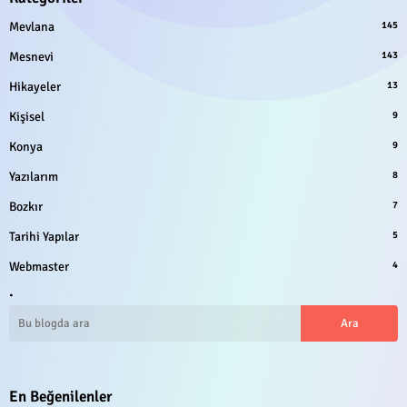
Mevlana
145
Mesnevi
143
Hikayeler
13
Kişisel
9
Konya
9
Yazılarım
8
Bozkır
7
Tarihi Yapılar
5
Webmaster
4
.
En Beğenilenler