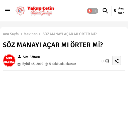
Aug
8
2026
Ana Sayfa
Mevlana
SÖZ MANAYI AÇAR MI ÖRTER Mİ?
SÖZ MANAYI AÇAR MI ÖRTER Mİ?
person
Site Editörü
share
0
Eylül 15, 2010
5 dakikada okunur