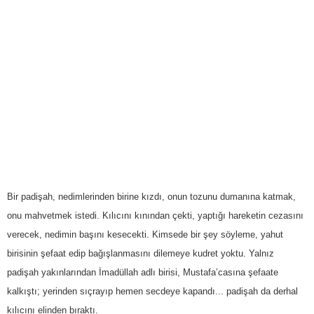
Bir padişah, nedimlerinden birine kızdı, onun tozunu dumanına katmak,
onu mahvetmek istedi. Kılıcını kınından çekti, yaptığı hareketin cezasını
verecek, nedimin başını kesecekti. Kimsede bir şey söyleme, yahut
birisinin şefaat edip bağışlanmasını dilemeye kudret yoktu. Yalnız
padişah yakınlarından İmadüllah adlı birisi, Mustafa’casına şefaate
kalkıştı; yerinden sıçrayıp hemen secdeye kapandı... padişah da derhal
kılıcını elinden bıraktı.