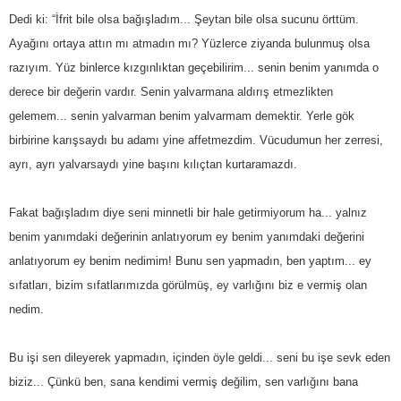
Dedi ki: “İfrit bile olsa bağışladım... Şeytan bile olsa sucunu örttüm.
Ayağını ortaya attın mı atmadın mı? Yüzlerce ziyanda bulunmuş olsa
razıyım. Yüz binlerce kızgınlıktan geçebilirim... senin benim yanımda o
derece bir değerin vardır. Senin yalvarmana aldırış etmezlikten
gelemem... senin yalvarman benim yalvarmam demektir. Yerle gök
birbirine karışsaydı bu adamı yine affetmezdim. Vücudumun her zerresi,
ayrı, ayrı yalvarsaydı yine başını kılıçtan kurtaramazdı.
Fakat bağışladım diye seni minnetli bir hale getirmiyorum ha... yalnız
benim yanımdaki değerinin anlatıyorum ey benim yanımdaki değerini
anlatıyorum ey benim nedimim! Bunu sen yapmadın, ben yaptım... ey
sıfatları, bizim sıfatlarımızda görülmüş, ey varlığını biz e vermiş olan
nedim.
Bu işi sen dileyerek yapmadın, içinden öyle geldi... seni bu işe sevk eden
biziz... Çünkü ben, sana kendimi vermiş değilim, sen varlığını bana