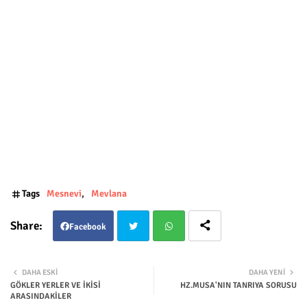
Tags
Mesnevi
Mevlana
Facebook
Twit
Wha
DAHA ESKI
DAHA YENI
GÖKLER YERLER VE İKİSİ
HZ.MUSA'NIN TANRIYA SORUSU
ter
tsap
ARASINDAKİLER