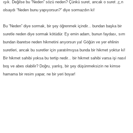
ışık. Değilse bu “Neden” sözü neden? Çünkü suret, ancak o suret ,ç,n
olsaydı “Neden bunu yapıyorsun?” diye sormazdın ki!
Bu “Neden” diye sormak, bir şey öğrenmek içindir... bundan başka bir
suretle neden diye sormak kötüdür. Ey emin adam, bunun faydası, sırrı
bundan ibaretse neden hikmetini arıyorsun ya! Göğün ve yer ehlinin
suretleri, ancak bu suretler için yaratılmışsa bunda bir hikmet yoktur ki!
Bir hikmet sahibi yoksa bu tertip nedir... bir hikmet sahibi varsa işi nasıl
boş ve abes olabilir? Doğru, yanlış, bir şey düşünmeksizin ne kimse
hamama bir resim yapar, ne bir yeri boyar!