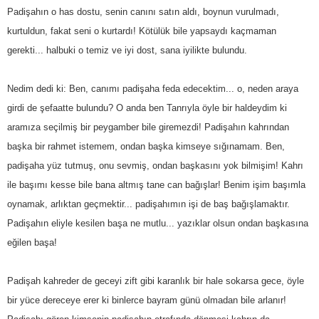
Padişahın o has dostu, senin canını satın aldı, boynun vurulmadı,
kurtuldun, fakat seni o kurtardı! Kötülük bile yapsaydı kaçmaman
gerekti... halbuki o temiz ve iyi dost, sana iyilikte bulundu.
Nedim dedi ki: Ben, canımı padişaha feda edecektim... o, neden araya
girdi de şefaatte bulundu? O anda ben Tanrıyla öyle bir haldeydim ki
aramıza seçilmiş bir peygamber bile giremezdi! Padişahın kahrından
başka bir rahmet istemem, ondan başka kimseye sığınamam. Ben,
padişaha yüz tutmuş, onu sevmiş, ondan başkasını yok bilmişim! Kahrı
ile başımı kesse bile bana altmış tane can bağışlar! Benim işim başımla
oynamak, arlıktan geçmektir... padişahımın işi de baş bağışlamaktır.
Padişahın eliyle kesilen başa ne mutlu... yazıklar olsun ondan başkasına
eğilen başa!
Padişah kahreder de geceyi zift gibi karanlık bir hale sokarsa gece, öyle
bir yüce dereceye erer ki binlerce bayram günü olmadan bile arlanır!