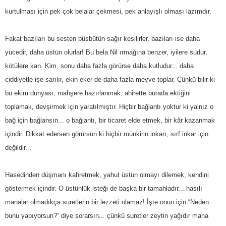
kurtulması için pek çok belalar çekmesi, pek anlayışlı olması lazımdır.
Fakat bazıları bu sesten büsbütün sağır kesilirler, bazıları ise daha
yücedir, daha üstün olurlar! Bu bela Nil ırmağına benzer, iyilere sudur,
kötülere kan. Kim, sonu daha fazla görürse daha kutludur... daha
ciddiyetle işe sarılır, ekin eker de daha fazla meyve toplar. Çünkü bilir ki
bu ekim dünyası, mahşere hazırlanmak, ahirette burada ektiğini
toplamak, devşirmek için yaratılmıştır. Hiçbir bağlantı yoktur ki yalnız o
bağ için bağlansın... o bağlantı, bir ticaret elde etmek, bir kâr kazanmak
içindir. Dikkat edersen görürsün ki hiçbir münkirin inkarı, sırf inkar için
değildir...
Hasedinden düşmanı kahretmek, yahut üstün olmayı dilemek, kendini
göstermek içindir. O üstünlük isteği de başka bir tamahladır... hasılı
manalar olmadıkça suretlerin bir lezzeti olamaz! İşte onun için “Neden
bunu yapıyorsun?” diye sorarsın... çünkü suretler zeytin yağıdır mana