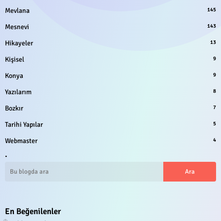
Mevlana
145
Mesnevi
143
Hikayeler
13
Kişisel
9
Konya
9
Yazılarım
8
Bozkır
7
Tarihi Yapılar
5
Webmaster
4
.
En Beğenilenler