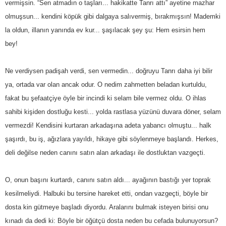
vermişsin. “Sen atmadın o taşları... hakikatte Tanrı attı” ayetine mazhar
olmuşsun... kendini köpük gibi dalgaya salıvermiş, bırakmışsın! Mademki
la oldun, illanın yanında ev kur... şaşılacak şey şu: Hem esirsin hem
bey!
Ne verdiysen padişah verdi, sen vermedin... doğruyu Tanrı daha iyi bilir
ya, ortada var olan ancak odur. O nedim zahmetten beladan kurtuldu,
fakat bu şefaatçiye öyle bir incindi ki selam bile vermez oldu. O ihlas
sahibi kişiden dostluğu kesti... yolda rastlasa yüzünü duvara döner, selam
vermezdi! Kendisini kurtaran arkadaşına adeta yabancı olmuştu... halk
şaşırdı, bu iş, ağızlara yayıldı, hikaye gibi söylenmeye başlandı. Herkes,
deli değilse neden canını satın alan arkadaşı ile dostluktan vazgeçti.
O, onun başını kurtardı, canını satın aldı... ayağının bastığı yer toprak
kesilmeliydi. Halbuki bu tersine hareket etti, ondan vazgeçti, böyle bir
dosta kin gütmeye başladı diyordu. Aralarını bulmak isteyen birisi onu
kınadı da dedi ki: Böyle bir öğütçü dosta neden bu cefada bulunuyorsun?