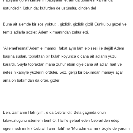
Padişahı gören kimsenin padişahın etrafında dönmesi kahrın da
üstündedir, lütfun da; küfürden de üstündür, dinden de!
Buna ait alemde bir söz yoktur... gizlidir, gizlidir gizli! Çünkü bu güzel ve
temiz adlarla sözler, Adem kirmanından zuhur etti.
“Allemel’esma” Adem’e imamdı, fakat ayın lâm elbisesi ile değil! Adem
başına sudan, topraktan bir külah koyunca o cana ait adların yüzü
karardı. Suyla topraktan mana zuhur etsin diye cana ait adlar, harf ve
nefes nikabiyle yüzlerini örttüler. Söz, gerçi bir bakımdan manayı açar
ama on bakımdan da örter, gizler!
Ben, zamanın Halil’iyim, o da Cebrail’dir. Bela çağında onun
kılavuzluğunu istemem ben! O, Halil’e şefaat eden Cebrail’den edep
öğrenmedi mi ki? Cebrail Tanrı Halil’ine “Muradın var mı? Söyle de yardım