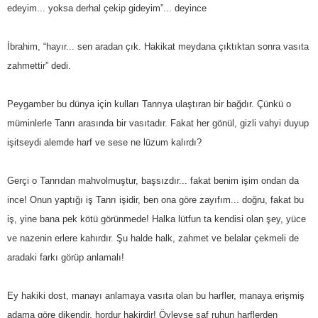
edeyim... yoksa derhal çekip gideyim”... deyince
İbrahim, “hayır... sen aradan çık. Hakikat meydana çıktıktan sonra vasıta
zahmettir” dedi.
Peygamber bu dünya için kulları Tanrıya ulaştıran bir bağdır. Çünkü o
müminlerle Tanrı arasında bir vasıtadır. Fakat her gönül, gizli vahyi duyup
işitseydi alemde harf ve sese ne lüzum kalırdı?
Gerçi o Tanrıdan mahvolmuştur, başsızdır... fakat benim işim ondan da
ince! Onun yaptığı iş Tanrı işidir, ben ona göre zayıfım... doğru, fakat bu
iş, yine bana pek kötü görünmede! Halka lütfun ta kendisi olan şey, yüce
ve nazenin erlere kahırdır. Şu halde halk, zahmet ve belalar çekmeli de
aradaki farkı görüp anlamalı!
Ey hakiki dost, manayı anlamaya vasıta olan bu harfler, manaya erişmiş
adama göre dikendir, hordur hakirdir! Öyleyse saf ruhun harflerden