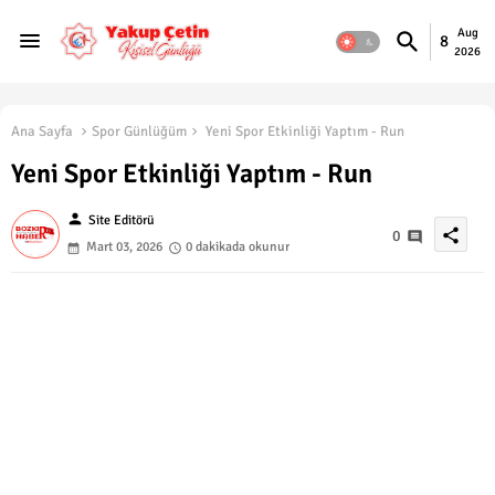
Aug
8
2026
Ana Sayfa
Spor Günlüğüm
Yeni Spor Etkinliği Yaptım - Run
Yeni Spor Etkinliği Yaptım - Run
person
Site Editörü
share
0
Mart 03, 2026
0 dakikada okunur