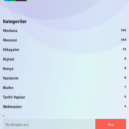
Kategoriler
Mevlana
145
Mesnevi
143
Hikayeler
13
Kişisel
9
Konya
9
Yazılarım
8
Bozkır
7
Tarihi Yapılar
5
Webmaster
4
.