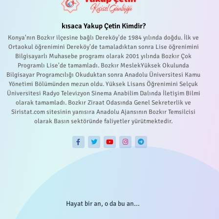
kısaca Yakup Çetin Kimdir?
Konya'nın Bozkır ilçesine bağlı Dereköy'de 1984 yılında doğdu. İlk ve
Ortaokul öğrenimini Dereköy'de tamaladıktan sonra Lise öğrenimini
Bilgisayarlı Muhasebe programı olarak 2001 yılında Bozkır Çok
Programlı Lise'de tamamladı. Bozkır MeslekYüksek Okulunda
Bilgisayar Programcılığı Okuduktan sonra Anadolu Üniversitesi Kamu
Yönetimi Bölümünden mezun oldu. Yüksek Lisans Öğrenimini Selçuk
Üniversitesi Radyo Televizyon Sinema Anabilim Dalında İletişim Bilmi
olarak tamamladı. Bozkır Ziraat Odasında Genel Sekreterlik ve
Siristat.com sitesinin yanısıra Anadolu Ajansının Bozkır Temsilcisi
olarak Basın sektöründe faliyetler yürütmektedir.
Hayat bir an, o da bu an...