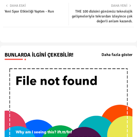
DAHA ESKI
DAHA YENI
Yeni Spor Etkinliği Yaptım - Run
THE 100 dizisini günümüz teknolojik
ter
tsap
gelişmeleriyle tekrardan izleyince çok
değerli anlam kazandı.
p
BUNLARDA İLGINI ÇEKEBILIR!
Daha fazla göster