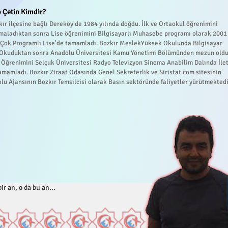
 Çetin Kimdir?
ır ilçesine bağlı Dereköy'de 1984 yılında doğdu. İlk ve Ortaokul öğrenimini
maladıktan sonra Lise öğrenimini Bilgisayarlı Muhasebe programı olarak 2001
r Çok Programlı Lise'de tamamladı. Bozkır MeslekYüksek Okulunda Bilgisayar
 Okuduktan sonra Anadolu Üniversitesi Kamu Yönetimi Bölümünden mezun oldu
 Öğrenimini Selçuk Üniversitesi Radyo Televizyon Sinema Anabilim Dalında İle
amamladı. Bozkır Ziraat Odasında Genel Sekreterlik ve Siristat.com sitesinin
lu Ajansının Bozkır Temsilcisi olarak Basın sektöründe faliyetler yürütmektedi
ir an, o da bu an...