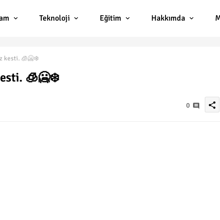
lam
Teknoloji
Eğitim
Hakkımda
M
z kesti. 🧊🥶❄️
esti. 🧊🥶❄️
share
0