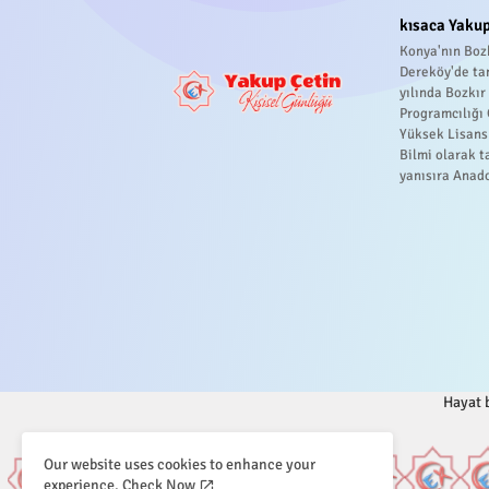
kısaca Yakup
Konya'nın Bozk
Dereköy'de ta
yılında Bozkı
Programcılığı
Yüksek Lisans
Bilmi olarak t
yanısıra Anado
Hayat b
Our website uses cookies to enhance your
experience.
Check Now