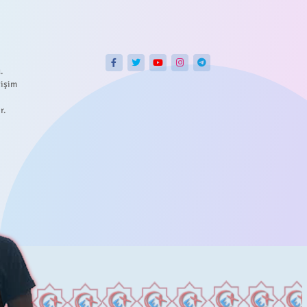
.
tişim
r.