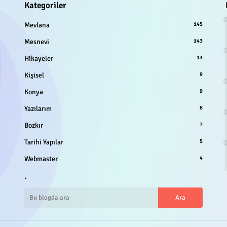
Kategoriler
Mevlana
145
Mesnevi
143
Hikayeler
13
Kişisel
9
Konya
9
Yazılarım
8
Bozkır
7
Tarihi Yapılar
5
Webmaster
4
.