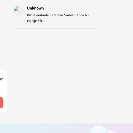
Unknown
Bizim oralarda Karaman Sarıveliler de bu
çiçeğe ER...
ar