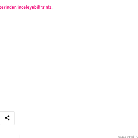
zerinden inceleyebilirsiniz.
DAHA YENI