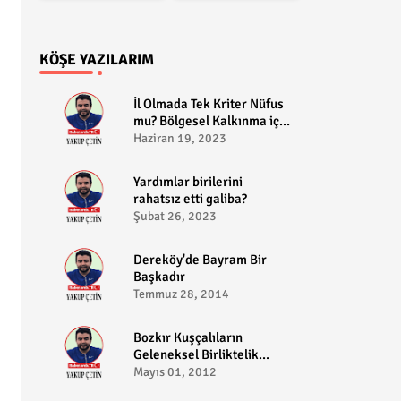
KÖŞE YAZILARIM
​İl Olmada Tek Kriter Nüfus
mu? Bölgesel Kalkınma için
Bozkır il olabilir?
Haziran 19, 2023
​Yardımlar birilerini
rahatsız etti galiba?
Şubat 26, 2023
Dereköy'de Bayram Bir
Başkadır
Temmuz 28, 2014
Bozkır Kuşçalıların
Geleneksel Birliktelik
Pikniği
Mayıs 01, 2012