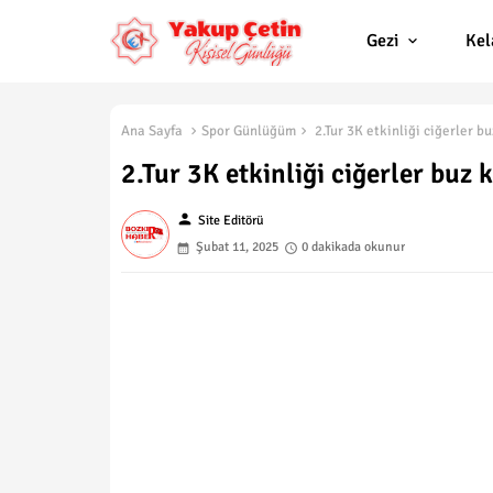
Gezi
Ke
Ana Sayfa
Spor Günlüğüm
2.Tur 3K etkinliği ciğerler bu
2.Tur 3K etkinliği ciğerler buz k
person
Site Editörü
Şubat 11, 2025
0 dakikada okunur