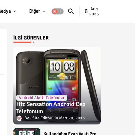
Aug
6
edya
Diğer
2026
İLGI GÖRENLER
Android Akıllı Telefonlar
Htc Sensation Android Cep
Telefonum
Site Editörü
Mart 20, 2015
Kullandığım Ezan Vakti Pro