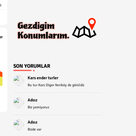
i
er
SON YORUMLAR
Kars ender turler
Bu tur Kars Digor Yeniköy de görüldü
Adsız
Biz yemiyoruz
Adsız
Bizde var