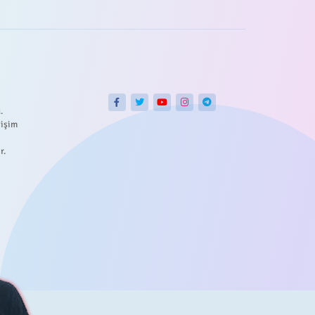
.
tişim
r.