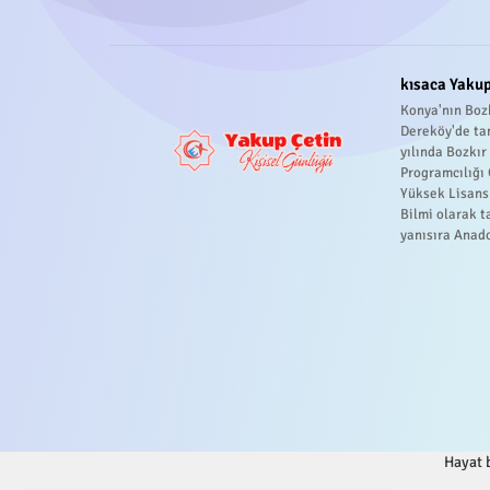
kısaca Yakup
Konya'nın Bozk
Dereköy'de ta
yılında Bozkı
Programcılığı
Yüksek Lisans
Bilmi olarak t
yanısıra Anado
Hayat b