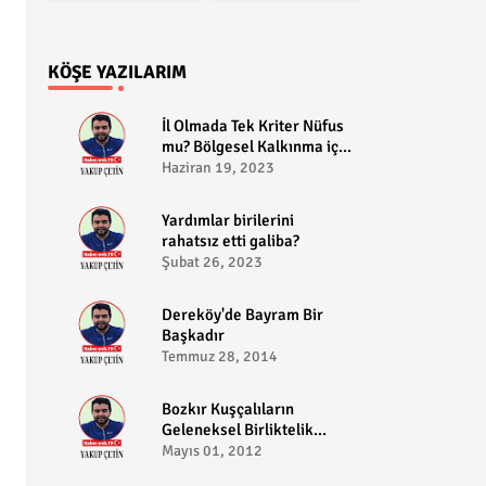
KÖŞE YAZILARIM
​İl Olmada Tek Kriter Nüfus
mu? Bölgesel Kalkınma için
Bozkır il olabilir?
Haziran 19, 2023
​Yardımlar birilerini
rahatsız etti galiba?
Şubat 26, 2023
Dereköy'de Bayram Bir
Başkadır
Temmuz 28, 2014
Bozkır Kuşçalıların
Geleneksel Birliktelik
Pikniği
Mayıs 01, 2012