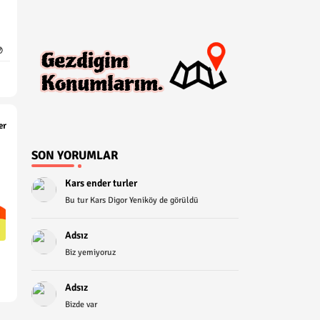

er
SON YORUMLAR
Kars ender turler
Bu tur Kars Digor Yeniköy de görüldü
Adsız
Biz yemiyoruz
Adsız
Bizde var