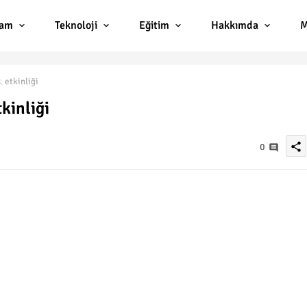
lam
Teknoloji
Eğitim
Hakkımda
M
 etkinliği
kinliği
share
0