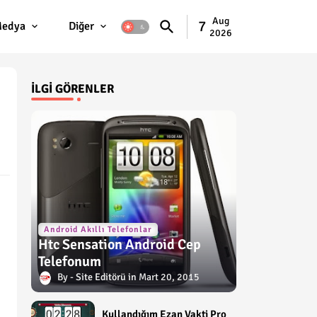
Aug
7
edya
Diğer
2026
İLGI GÖRENLER
Android Akıllı Telefonlar
Htc Sensation Android Cep
Telefonum
Site Editörü
Mart 20, 2015
Kullandığım Ezan Vakti Pro