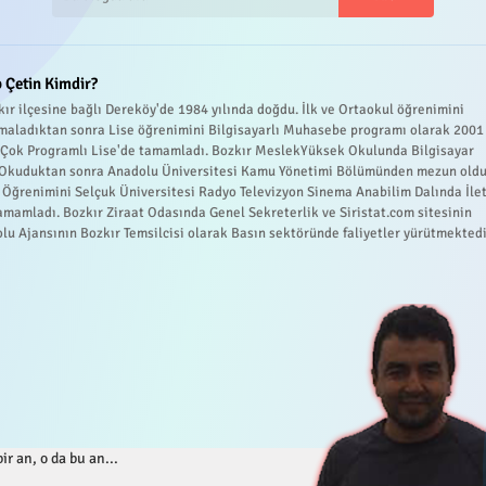
 Çetin Kimdir?
ır ilçesine bağlı Dereköy'de 1984 yılında doğdu. İlk ve Ortaokul öğrenimini
maladıktan sonra Lise öğrenimini Bilgisayarlı Muhasebe programı olarak 2001
r Çok Programlı Lise'de tamamladı. Bozkır MeslekYüksek Okulunda Bilgisayar
 Okuduktan sonra Anadolu Üniversitesi Kamu Yönetimi Bölümünden mezun oldu
 Öğrenimini Selçuk Üniversitesi Radyo Televizyon Sinema Anabilim Dalında İle
amamladı. Bozkır Ziraat Odasında Genel Sekreterlik ve Siristat.com sitesinin
lu Ajansının Bozkır Temsilcisi olarak Basın sektöründe faliyetler yürütmektedi
ir an, o da bu an...