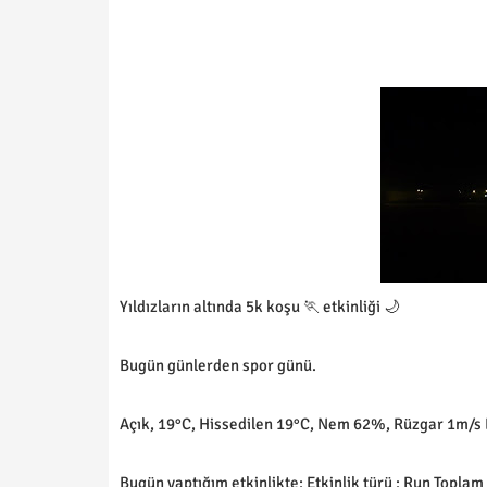
Yıldızların altında 5k koşu 🏃 etkinliği 🌙
Bugün günlerden spor günü.
Açık, 19°C, Hissedilen 19°C, Nem 62%, Rüzgar 1m/s
Bugün yaptığım etkinlikte; Etkinlik türü : Run Toplam