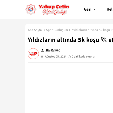
Gezi
Ke
Ana Sayfa
Spor Günlüğüm
Yıldızların altında 5k koşu 
Yıldızların altında 5k koşu 🏃 et
person
Site Editörü
Ağustos 05, 2024
0 dakikada okunur