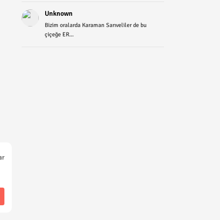
Unknown
Bizim oralarda Karaman Sarıveliler de bu
çiçeğe ER...
ar