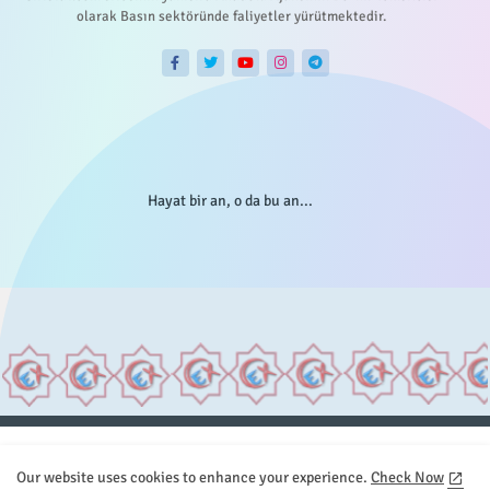
olarak Basın sektöründe faliyetler yürütmektedir.
Hayat bir an, o da bu an...
Anasayfa
Hakkımızda
Gizlilik Telif
İstatistikler
Our website uses cookies to enhance your experience.
Check Now
Sitemap
İletişim