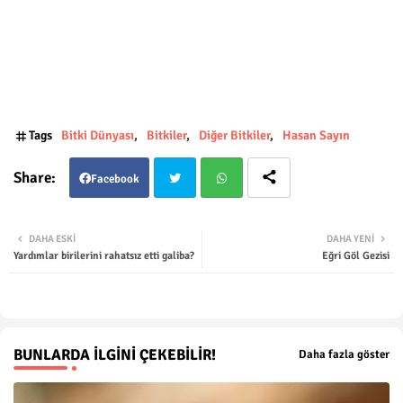
Tags
Bitki Dünyası
Bitkiler
Diğer Bitkiler
Hasan Sayın
Facebook
Twit
Wha
DAHA ESKI
DAHA YENI
​Yardımlar birilerini rahatsız etti galiba?
Eğri Göl Gezisi
ter
tsap
p
BUNLARDA İLGINI ÇEKEBILIR!
Daha fazla göster