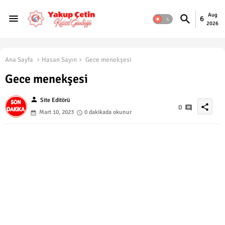
Aug
6
2026
Ana Sayfa
Hasan Sayın
Gece menekşesi
Gece menekşesi
person
Site Editörü
share
0
Mart 10, 2023
0 dakikada okunur