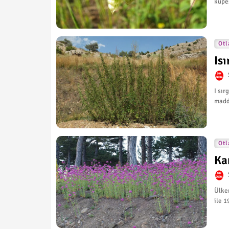
küpes
Otl
Is
I sır
madde
Otl
Ka
Ülkem
ile 1