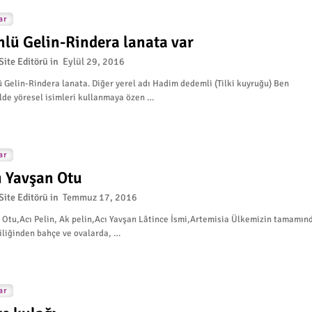
ar
nlü Gelin-Rindera lanata var
Site Editörü
Eylül 29, 2016
 Gelin-Rindera lanata. Diğer yerel adı Hadim dedemli (Tilki kuyruğu) Ben
lde yöresel isimleri kullanmaya özen …
ar
ı Yavşan Otu
Site Editörü
Temmuz 17, 2016
 Otu,Acı Pelin, Ak pelin,Acı Yavşan Lâtince İsmi,Artemisia Ülkemizin tamamın
iliğinden bahçe ve ovalarda, …
ar