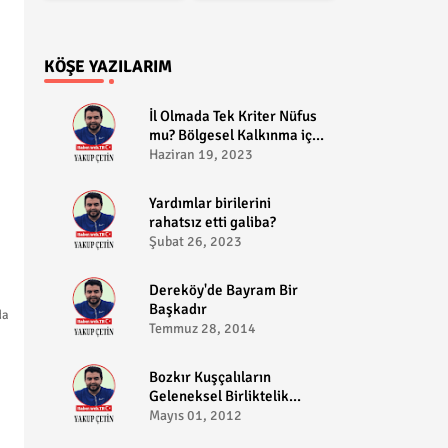
KÖŞE YAZILARIM
​İl Olmada Tek Kriter Nüfus
mu? Bölgesel Kalkınma için
Bozkır il olabilir?
Haziran 19, 2023
​Yardımlar birilerini
rahatsız etti galiba?
Şubat 26, 2023
Dereköy'de Bayram Bir
Başkadır
da
Temmuz 28, 2014
Bozkır Kuşçalıların
Geleneksel Birliktelik
Pikniği
Mayıs 01, 2012