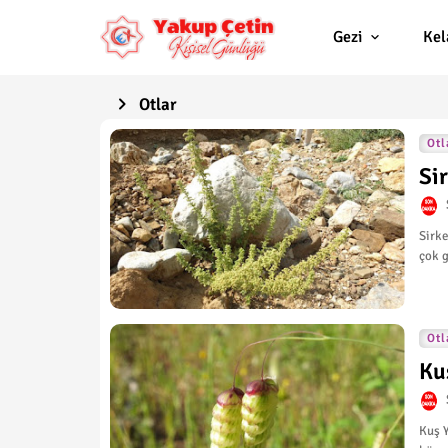
Gezi
Ke
Otlar
Otl
Si
Sirke
çok g
Otl
Ku
Kuş Y