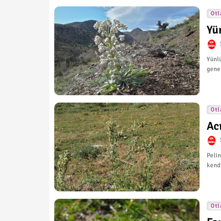
Otl
Yü
Yünlü
gene
Otl
Ac
Pelin
kend
Otl