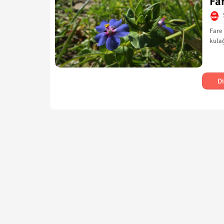
Fa
Fare 
kulağ
Di