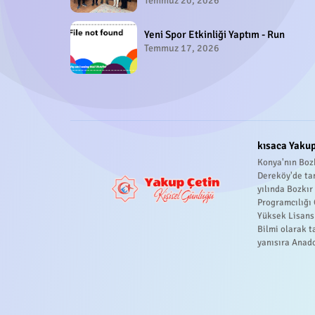
Temmuz 20, 2026
Yeni Spor Etkinliği Yaptım - Run
Temmuz 17, 2026
kısaca Yakup
Konya'nın Bozk
Dereköy'de ta
yılında Bozkı
Programcılığı
Yüksek Lisans
Bilmi olarak t
yanısıra Anado