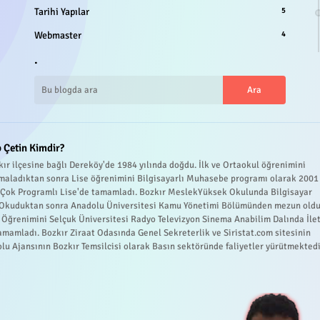
Tarihi Yapılar
5
Webmaster
4
.
 Çetin Kimdir?
ır ilçesine bağlı Dereköy'de 1984 yılında doğdu. İlk ve Ortaokul öğrenimini
maladıktan sonra Lise öğrenimini Bilgisayarlı Muhasebe programı olarak 2001
r Çok Programlı Lise'de tamamladı. Bozkır MeslekYüksek Okulunda Bilgisayar
 Okuduktan sonra Anadolu Üniversitesi Kamu Yönetimi Bölümünden mezun oldu
 Öğrenimini Selçuk Üniversitesi Radyo Televizyon Sinema Anabilim Dalında İle
amamladı. Bozkır Ziraat Odasında Genel Sekreterlik ve Siristat.com sitesinin
lu Ajansının Bozkır Temsilcisi olarak Basın sektöründe faliyetler yürütmektedi