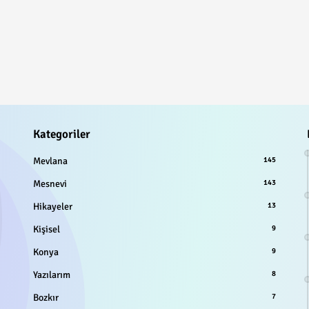
Kategoriler
Mevlana
145
Mesnevi
143
Hikayeler
13
Kişisel
9
Konya
9
Yazılarım
8
Bozkır
7