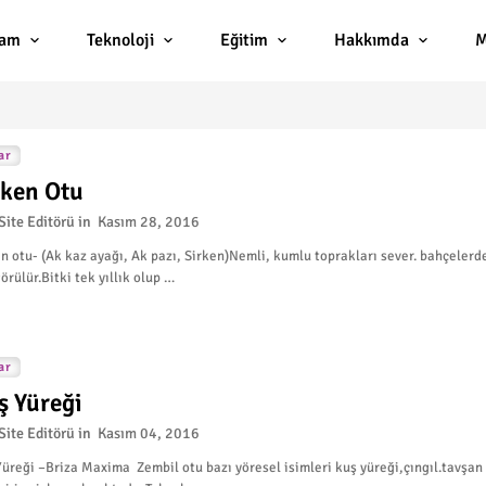
lam
Teknoloji
Eğitim
Hakkımda
M
ar
rken Otu
Site Editörü
Kasım 28, 2016
n otu- (Ak kaz ayağı, Ak pazı, Sirken)Nemli, kumlu toprakları sever. bahçelerd
örülür.Bitki tek yıllık olup …
ar
ş Yüreği
Site Editörü
Kasım 04, 2016
üreği –Briza Maxima Zembil otu bazı yöresel isimleri kuş yüreği,çıngıl.tavşan