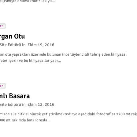
i,ismiyle anılmaktadır Tek yıl…
ar
ırgan Otu
Site Editörü
Ekim 19, 2016
gan otu yaprakları üzerinde bulunan ince tüyler cildi tahriş eden kimyasal
ler içerir ve bu kimyasallar yapr…
ar
nlı Basara
Site Editörü
Ekim 12, 2016
izde süs bitkisi olarak yetiştirilmektedir.ve aşağıdaki fotoğraflar 1700 mt ra
900 mt rakımda batı Torosla…