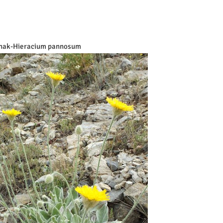
nak-Hieracium pannosum