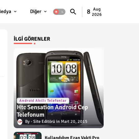
Aug
8
edya
Diğer
2026
İLGI GÖRENLER
Android Akıllı Telefonlar
Htc Sensation Android Cep
Telefonum
Site Editörü
Mart 20, 2015
Kullandığım Ezan Vakti Pro