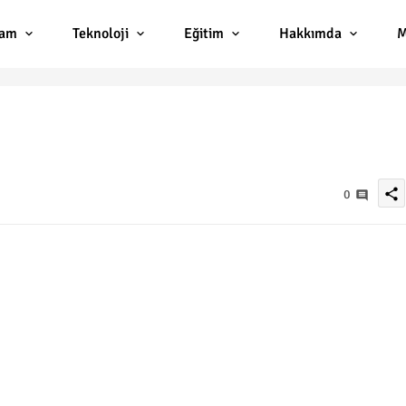
lam
Teknoloji
Eğitim
Hakkımda
M
share
0