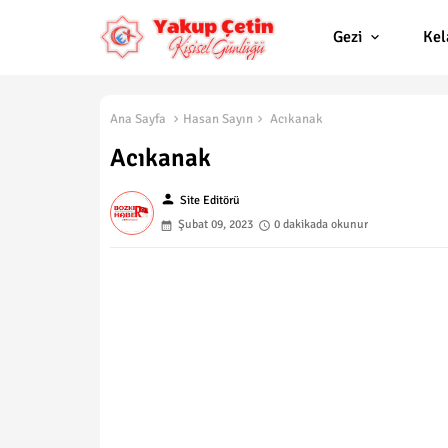
Gezi
Ke
Ana Sayfa
Hasan Sayın
Acıkanak
Acıkanak
person
Site Editörü
Şubat 09, 2023
0 dakikada okunur