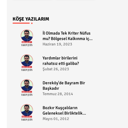
KÖŞE YAZILARIM
​İl Olmada Tek Kriter Nüfus
mu? Bölgesel Kalkınma için
Bozkır il olabilir?
Haziran 19, 2023
​Yardımlar birilerini
rahatsız etti galiba?
Şubat 26, 2023
Dereköy'de Bayram Bir
Başkadır
Temmuz 28, 2014
Bozkır Kuşçalıların
Geleneksel Birliktelik
Pikniği
Mayıs 01, 2012