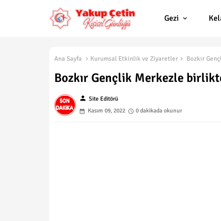
Gezi
Ke
Ana Sayfa
Kurumsal Etkinlik ve Ziyaretler
Bozkır Gençl
Bozkır Gençlik Merkezle birlik
person
Site Editörü
Kasım 09, 2022
0 dakikada okunur