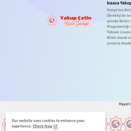
kısaca Yakup
Konya'nın Bozk
Dereköy'de ta
yılında Bozkı
Programcılığı
Yüksek Lisans
Bilmi olarak t
yanısıra Anado
Hayat b
Our website uses cookies to enhance your
experience.
Check Now