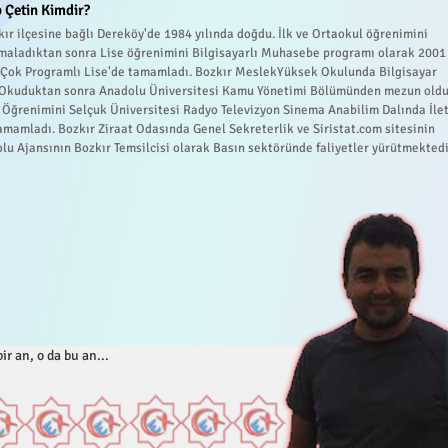
 Çetin Kimdir?
ır ilçesine bağlı Dereköy'de 1984 yılında doğdu. İlk ve Ortaokul öğrenimini
maladıktan sonra Lise öğrenimini Bilgisayarlı Muhasebe programı olarak 2001
r Çok Programlı Lise'de tamamladı. Bozkır MeslekYüksek Okulunda Bilgisayar
 Okuduktan sonra Anadolu Üniversitesi Kamu Yönetimi Bölümünden mezun oldu
 Öğrenimini Selçuk Üniversitesi Radyo Televizyon Sinema Anabilim Dalında İle
amamladı. Bozkır Ziraat Odasında Genel Sekreterlik ve Siristat.com sitesinin
lu Ajansının Bozkır Temsilcisi olarak Basın sektöründe faliyetler yürütmektedi
ir an, o da bu an...