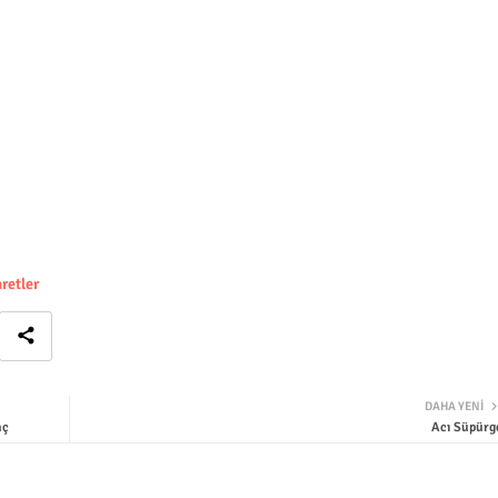
retler
DAHA YENI
nç
Acı Süpürg