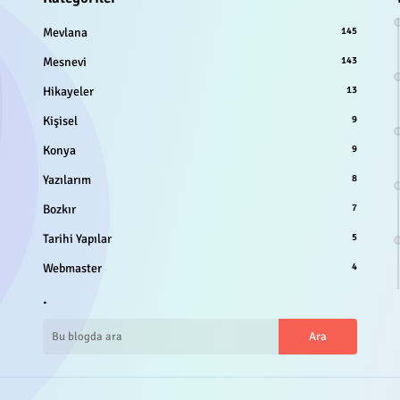
Mevlana
145
Mesnevi
143
Hikayeler
13
Kişisel
9
Konya
9
Yazılarım
8
Bozkır
7
Tarihi Yapılar
5
Webmaster
4
.