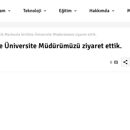
lam
Teknoloji
Eğitim
Hakkımda
M
ik Merkezle birlikte Üniversite Müdürümüzü ziyaret ettik.
te Üniversite Müdürümüzü ziyaret ettik.
share
0