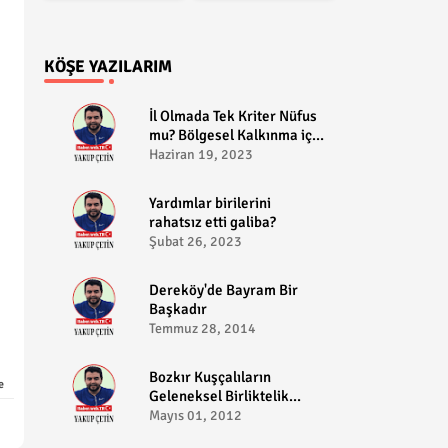
KÖŞE YAZILARIM
​İl Olmada Tek Kriter Nüfus
mu? Bölgesel Kalkınma için
Bozkır il olabilir?
Haziran 19, 2023
​Yardımlar birilerini
rahatsız etti galiba?
Şubat 26, 2023
Dereköy'de Bayram Bir
Başkadır
Temmuz 28, 2014
Bozkır Kuşçalıların
e
Geleneksel Birliktelik
Pikniği
Mayıs 01, 2012