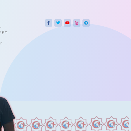
.
tişim
r.