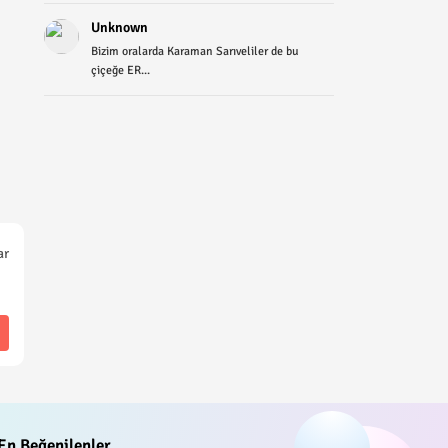
Unknown
Bizim oralarda Karaman Sarıveliler de bu
çiçeğe ER...
ar
En Beğenilenler