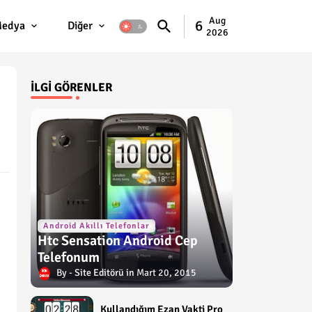
Aug
6
edya
Diğer
2026
İLGI GÖRENLER
Android Akıllı Telefonlar
Htc Sensation Android Cep
Telefonum
Site Editörü
Mart 20, 2015
Kullandığım Ezan Vakti Pro