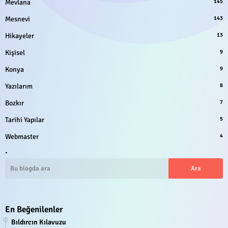
Mevlana
145
Mesnevi
143
Hikayeler
13
Kişisel
9
Konya
9
Yazılarım
8
Bozkır
7
Tarihi Yapılar
5
Webmaster
4
.
En Beğenilenler
Bıldırcın Kılavuzu