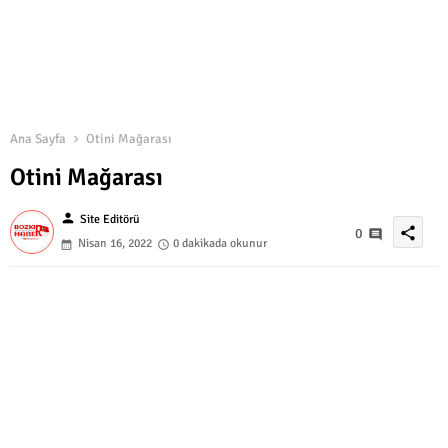
Ana Sayfa
Otini Mağarası
Otini Mağarası
person
Site Editörü
share
0
Nisan 16, 2022
0 dakikada okunur