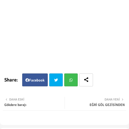
Facebook
Twit
Wha
DAHA ESKI
DAHA YENI
Gökdere barajı
EĞRİ GÖL GEZİSİNDEN
ter
tsap
p