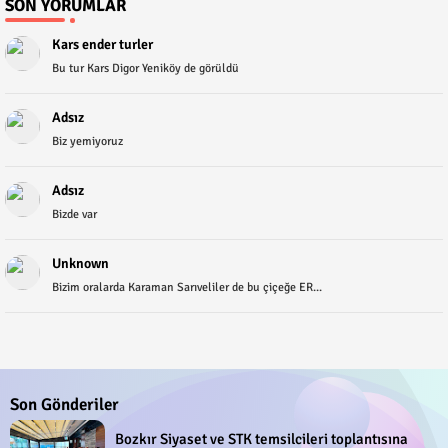
SON YORUMLAR
Kars ender turler
Bu tur Kars Digor Yeniköy de görüldü
Adsız
Biz yemiyoruz
Adsız
Bizde var
Unknown
Bizim oralarda Karaman Sarıveliler de bu çiçeğe ER...
Son Gönderiler
Bozkır Siyaset ve STK temsilcileri toplantısına