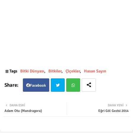
Tags
Bitki Dünyası
Bitkiler
Çiçekler
Hasan Sayın
Facebook
Twit
Wha
DAHA ESKI
DAHA YENI
Adam Otu (Mandragora)
Eğri Göl Gezisi 2014
ter
tsap
p