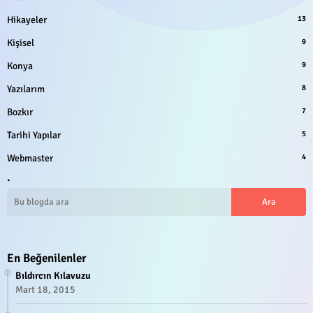
Hikayeler
13
Kişisel
9
Konya
9
Yazılarım
8
Bozkır
7
Tarihi Yapılar
5
Webmaster
4
.
En Beğenilenler
Bıldırcın Kılavuzu
Mart 18, 2015