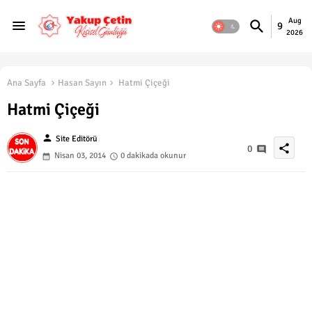
Aug
9
2026
Ana Sayfa
Hasan Sayın
Hatmi Çiçeği
Hatmi Çiçeği
person
Site Editörü
share
0
Nisan 03, 2014
0 dakikada okunur