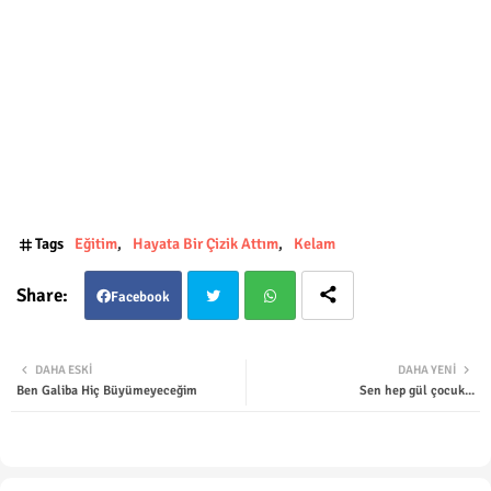
Tags
Eğitim
Hayata Bir Çizik Attım
Kelam
Facebook
Twit
Wha
DAHA ESKI
DAHA YENI
Ben Galiba Hiç Büyümeyeceğim
Sen hep gül çocuk...
ter
tsap
p