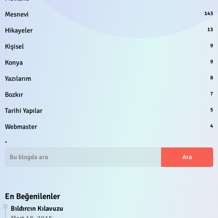
Mesnevi
143
Hikayeler
13
Kişisel
9
Konya
9
Yazılarım
8
Bozkır
7
Tarihi Yapılar
5
Webmaster
4
.
En Beğenilenler
Bıldırcın Kılavuzu