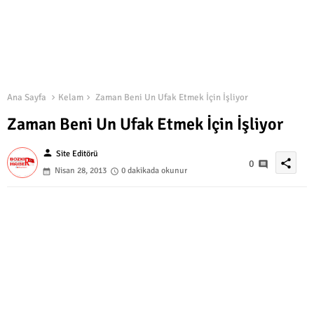
Ana Sayfa
Kelam
Zaman Beni Un Ufak Etmek İçin İşliyor
Zaman Beni Un Ufak Etmek İçin İşliyor
person
Site Editörü
share
0
Nisan 28, 2013
0 dakikada okunur