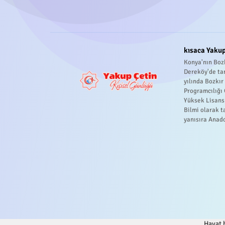
kısaca Yakup
Konya'nın Bozk
Dereköy'de ta
yılında Bozkı
Programcılığı
Yüksek Lisans
Bilmi olarak t
yanısıra Anado
Hayat b