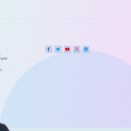
.
tişim
r.