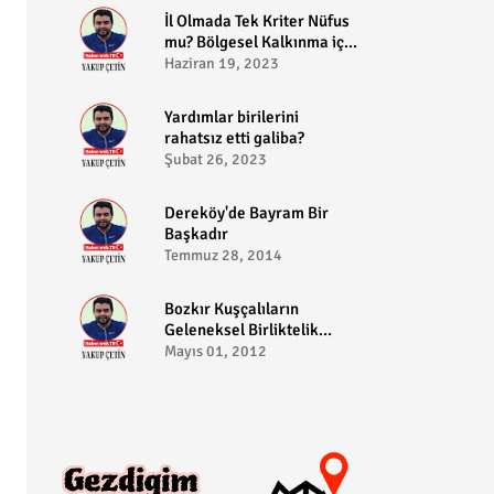
​İl Olmada Tek Kriter Nüfus
mu? Bölgesel Kalkınma için
Bozkır il olabilir?
Haziran 19, 2023
​Yardımlar birilerini
rahatsız etti galiba?
Şubat 26, 2023
Dereköy'de Bayram Bir
Başkadır
Temmuz 28, 2014
Bozkır Kuşçalıların
Geleneksel Birliktelik
Pikniği
Mayıs 01, 2012