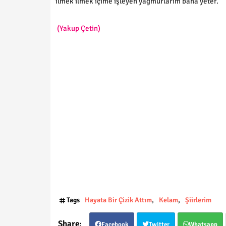
ilmek ilmek içime işleyen yağmurlarım bana yeter.
(Yakup Çetin)
Tags
Hayata Bir Çizik Attım
Kelam
Şiirlerim
Facebook
Twitter
Whatsapp