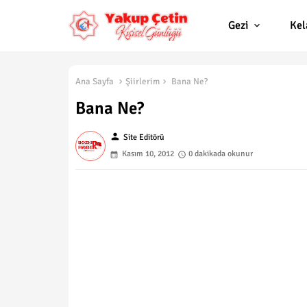
Gezi
Ke
Ana Sayfa
Şiirlerim
Bana Ne?
Bana Ne?
person
Site Editörü
Kasım 10, 2012
0 dakikada okunur