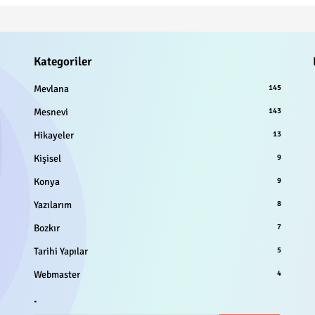
Kategoriler
Mevlana
145
Mesnevi
143
Hikayeler
13
Kişisel
9
Konya
9
Yazılarım
8
Bozkır
7
Tarihi Yapılar
5
Webmaster
4
.