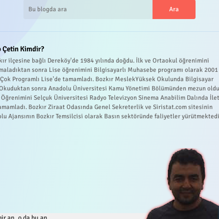
 Çetin Kimdir?
ır ilçesine bağlı Dereköy'de 1984 yılında doğdu. İlk ve Ortaokul öğrenimini
maladıktan sonra Lise öğrenimini Bilgisayarlı Muhasebe programı olarak 2001
r Çok Programlı Lise'de tamamladı. Bozkır MeslekYüksek Okulunda Bilgisayar
 Okuduktan sonra Anadolu Üniversitesi Kamu Yönetimi Bölümünden mezun oldu
 Öğrenimini Selçuk Üniversitesi Radyo Televizyon Sinema Anabilim Dalında İle
amamladı. Bozkır Ziraat Odasında Genel Sekreterlik ve Siristat.com sitesinin
lu Ajansının Bozkır Temsilcisi olarak Basın sektöründe faliyetler yürütmektedi
ir an, o da bu an...