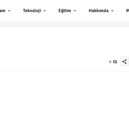
lam
Teknoloji
Eğitim
Hakkımda
M
share
0