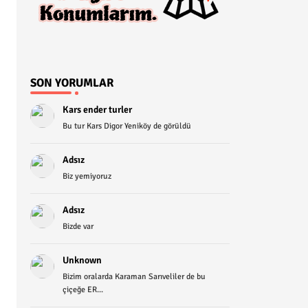
SON YORUMLAR
Kars ender turler
Bu tur Kars Digor Yeniköy de görüldü
Adsız
Biz yemiyoruz
Adsız
Bizde var
Unknown
Bizim oralarda Karaman Sarıveliler de bu
çiçeğe ER...