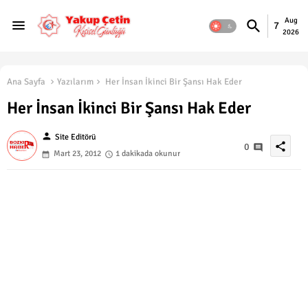
Aug
7
2026
Ana Sayfa
Yazılarım
Her İnsan İkinci Bir Şansı Hak Eder
Her İnsan İkinci Bir Şansı Hak Eder
person
Site Editörü
share
0
Mart 23, 2012
1 dakikada okunur