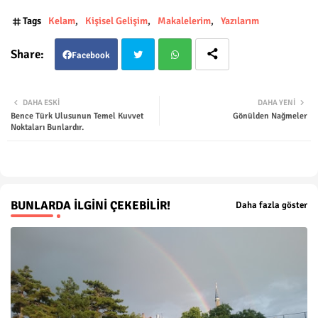
Tags
Kelam
Kişisel Gelişim
Makalelerim
Yazılarım
Facebook
Twit
Wha
DAHA ESKI
DAHA YENI
Bence Türk Ulusunun Temel Kuvvet
Gönülden Nağmeler
ter
tsap
Noktaları Bunlardır.
p
BUNLARDA İLGINI ÇEKEBILIR!
Daha fazla göster