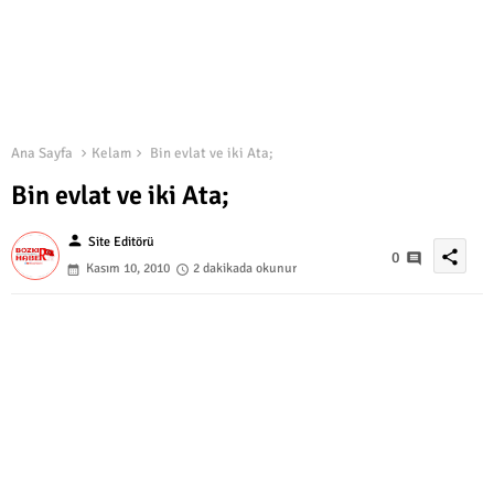
Ana Sayfa
Kelam
Bin evlat ve iki Ata;
Bin evlat ve iki Ata;
person
Site Editörü
share
0
Kasım 10, 2010
2 dakikada okunur