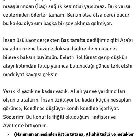
maaşlarından (İlaç) sağlık kesintisi yapılmaz. Fark varsa
ceplerinden öderler tamam. Bunun olsa olsa derdi budur
bu korku diyorum başka bir şey aklıma gelmiyor.
İnsan üzülüyor gerçekten Baş tarafta dediğimiz gibi Ata’sı
evladını özene bezene doksan badire ile mukaddes
bilerek baksın büyütsün. Evlat’ı Kol Kanat gerip düşkün
atayı kolundan tutup yanında bulunacağı günde terk etsin
maddiyat kaygısı çeksin.
Yazık ki yazık ne kadar yazık. Allah yar ve yardımcıları
olsun o ataların. İnsan üzülüyor bu kadar küçük hesapları
görünce, Kendince düşlüyor kendi kendine içerliyor.
Sözlerimi Bu konu ile iliğili okuduğum Hadisler ve
Ayetlerle bitiyorum.
(Hanımını annesinden üstün tutana, Allahü teâlâ ve melekler