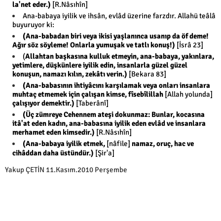
la'net eder.)
[R.Nâsıhîn]
Ana-babaya iyilik ve ihsân, evlâd üzerine farzdır. Allahü teâlâ
buyuruyor ki:
(Ana-babadan biri veya ikisi yaşlanınca usanıp da öf deme!
Ağır söz söyleme! Onlarla yumuşak ve tatlı konuş!)
[İsrâ 23]
(
Allahtan başkasına kulluk etmeyin, ana-babaya, yakınlara,
yetimlere, düşkünlere iyilik edin, insanlarla güzel güzel
konuşun, namazı kılın, zekâtı verin.)
[Bekara 83]
(Ana-babasının ihtiyâcını karşılamak veya onları insanlara
muhtaç etmemek için çalışan kimse, fîsebîlillah
[Allah yolunda]
çalışıyor demektir.)
[Taberânî]
(Üç zümreye Cehennem ateşi dokunmaz: Bunlar, kocasına
itâ'at eden kadın, ana-babasına iyilik eden evlâd ve insanlara
merhamet eden kimsedir.)
[R.Nâsıhîn]
(Ana-babaya iyilik etmek,
[nâfile]
namaz, oruç, hac ve
cihâddan daha üstündür.)
[Şir'a]
Yakup ÇETİN 11.Kasım.2010 Perşembe