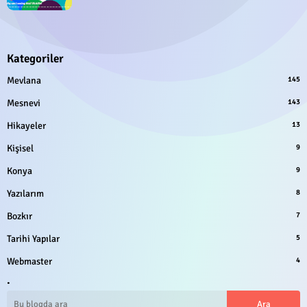
Kategoriler
Mevlana
145
Mesnevi
143
Hikayeler
13
Kişisel
9
Konya
9
Yazılarım
8
Bozkır
7
Tarihi Yapılar
5
Webmaster
4
.