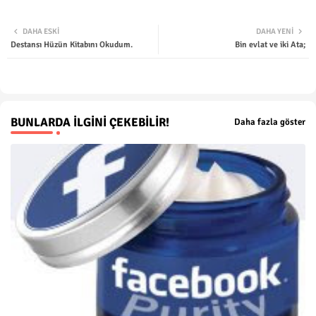
Twit
Wha
DAHA ESKI
DAHA YENI
Destansı Hüzün Kitabını Okudum.
Bin evlat ve iki Ata;
ter
tsap
p
BUNLARDA İLGINI ÇEKEBILIR!
Daha fazla göster