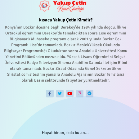
kısaca Yakup Çetin Kimdir?
Konya'nın Bozkır ilçesine bağlı Dereköy'de 1984 yılında doğdu. İlk ve
Ortaokul öğrenimini Dereköy'de tamaladıktan sonra Lise öğrenimini
Bilgisayarlı Muhasebe programı olarak 2001 yılında Bozkır Çok
Programlı Lise'de tamamladı. Bozkır MeslekYüksek Okulunda
Bilgisayar Programcılığı Okuduktan sonra Anadolu Üniversitesi Kamu
Yönetimi Bölümünden mezun oldu. Yüksek Lisans Öğrenimini Selçuk
Üniversitesi Radyo Televizyon Sinema Anabilim Dalında İletişim Bilmi
olarak tamamladı. Bozkır Ziraat Odasında Genel Sekreterlik ve
Siristat.com sitesinin yanısıra Anadolu Ajansının Bozkır Temsilcisi
olarak Basın sektöründe faliyetler yürütmektedir.
Hayat bir an, o da bu an...