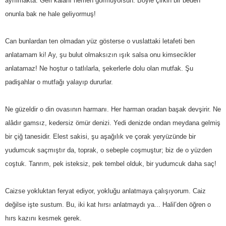
ayrılmakta. Geri kalanı hemen görmüyorsun. Böyle çirkin bir beden
onunla bak ne hale geliyormuş!
Can bunlardan ten olmadan yüz gösterse o vuslattaki letafeti ben
anlatamam ki! Ay, şu bulut olmaksızın ışık salsa onu kimsecikler
anlatamaz! Ne hoştur o tatlılarla, şekerlerle dolu olan mutfak. Şu
padişahlar o mutfağı yalayıp dururlar.
Ne güzeldir o din ovasının harmanı. Her harman oradan başak devşirir. Ne
alâdır gamsız, kedersiz ömür denizi. Yedi denizde ondan meydana gelmiş
bir çiğ tanesidir. Elest sakisi, şu aşağılık ve çorak yeryüzünde bir
yudumcuk saçmıştır da, toprak, o sebeple coşmuştur; biz de o yüzden
coştuk. Tanrım, pek isteksiz, pek tembel olduk, bir yudumcuk daha saç!
Caizse yokluktan feryat ediyor, yokluğu anlatmaya çalışıyorum. Caiz
değilse işte sustum. Bu, iki kat hırsı anlatmaydı ya... Halil’den öğren o
hırs kazını kesmek gerek.