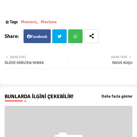
Tags
Mesnevi
Mevlana
Facebook
Twit
Wha
DAHA ESKI
DAHA YENI
ÖLÜYÜ DİRİLTEN YEMEK
TAVUS KUŞU
ter
tsap
p
BUNLARDA İLGINI ÇEKEBILIR!
Daha fazla göster