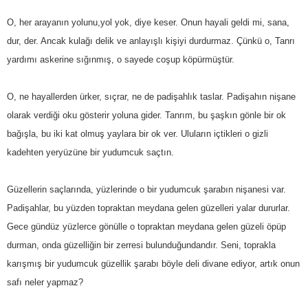
O, her arayanın yolunu,yol yok, diye keser. Onun hayali geldi mi, sana,
dur, der. Ancak kulağı delik ve anlayışlı kişiyi durdurmaz. Çünkü o, Tanrı
yardımı askerine sığınmış, o sayede coşup köpürmüştür.
O, ne hayallerden ürker, sıçrar, ne de padişahlık taslar. Padişahın nişane
olarak verdiği oku gösterir yoluna gider. Tanrım, bu şaşkın gönle bir ok
bağışla, bu iki kat olmuş yaylara bir ok ver. Uluların içtikleri o gizli
kadehten yeryüzüne bir yudumcuk saçtın.
Güzellerin saçlarında, yüzlerinde o bir yudumcuk şarabın nişanesi var.
Padişahlar, bu yüzden topraktan meydana gelen güzelleri yalar dururlar.
Gece gündüz yüzlerce gönülle o topraktan meydana gelen güzeli öpüp
durman, onda güzelliğin bir zerresi bulunduğundandır. Seni, toprakla
karışmış bir yudumcuk güzellik şarabı böyle deli divane ediyor, artık onun
safı neler yapmaz?