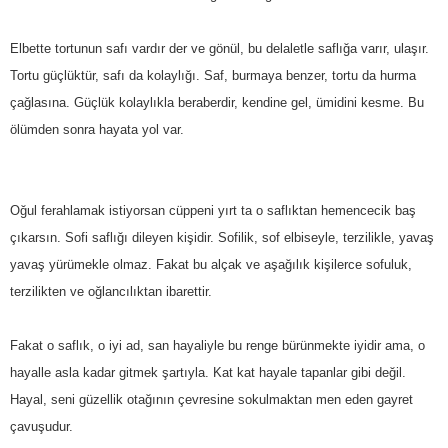
Elbette tortunun safı vardır der ve gönül, bu delaletle saflığa varır, ulaşır.
Tortu güçlüktür, safı da kolaylığı. Saf, burmaya benzer, tortu da hurma
çağlasına. Güçlük kolaylıkla beraberdir, kendine gel, ümidini kesme. Bu
ölümden sonra hayata yol var.
Oğul ferahlamak istiyorsan cüppeni yırt ta o saflıktan hemencecik baş
çıkarsın. Sofi saflığı dileyen kişidir. Sofilik, sof elbiseyle, terzilikle, yavaş
yavaş yürümekle olmaz. Fakat bu alçak ve aşağılık kişilerce sofuluk,
terzilikten ve oğlancılıktan ibarettir.
Fakat o saflık, o iyi ad, san hayaliyle bu renge bürünmekte iyidir ama, o
hayalle asla kadar gitmek şartıyla. Kat kat hayale tapanlar gibi değil.
Hayal, seni güzellik otağının çevresine sokulmaktan men eden gayret
çavuşudur.