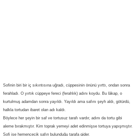
Sofinin biri bir iç sıkıntısına uğradı, cüppesinin önünü yırttı, ondan sonra
ferahladı. O yırtık cüppeye fereci (ferahlık) adını koydu. Bu lâkap, o
kurtulmuş adamdan sonra yayıldı. Yayıldı ama safını şeyh aldı, götürdü,
halkla tortudan ibaret olan adı kaldı.
Böylece her şeyin bir saf ve tortusuz tarafı vardır, adını da tortu gibi
aleme bırakmıştır. Kim toprak yemeyi adet edinmişse tortuya yapışmıştır.
Sofi ise hemencecik safın bulunduğu tarafa gider.