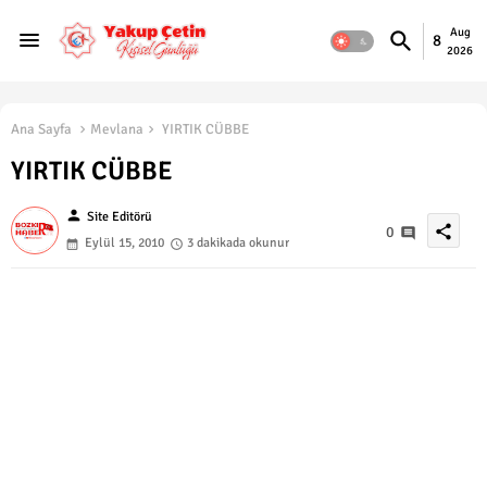
Aug
8
2026
Ana Sayfa
Mevlana
YIRTIK CÜBBE
YIRTIK CÜBBE
person
Site Editörü
share
0
Eylül 15, 2010
3 dakikada okunur