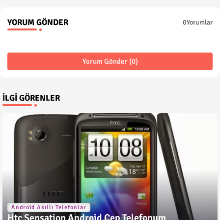
YORUM GÖNDER
0Yorumlar
Yorum Gönder (0)
İLGI GÖRENLER
Android Akıllı Telefonlar
Htc Sensation Android Cep Telefonum