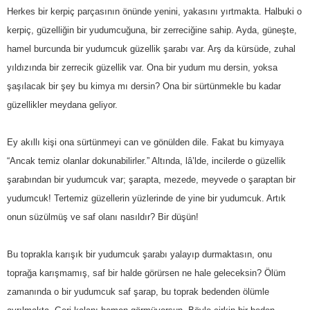
Herkes bir kerpiç parçasının önünde yenini, yakasını yırtmakta. Halbuki o
kerpiç, güzelliğin bir yudumcuğuna, bir zerreciğine sahip. Ayda, güneşte,
hamel burcunda bir yudumcuk güzellik şarabı var. Arş da kürsüde, zuhal
yıldızında bir zerrecik güzellik var. Ona bir yudum mu dersin, yoksa
şaşılacak bir şey bu kimya mı dersin? Ona bir sürtünmekle bu kadar
güzellikler meydana geliyor.
Ey akıllı kişi ona sürtünmeyi can ve gönülden dile. Fakat bu kimyaya
“Ancak temiz olanlar dokunabilirler.” Altında, lâ’lde, incilerde o güzellik
şarabından bir yudumcuk var; şarapta, mezede, meyvede o şaraptan bir
yudumcuk! Tertemiz güzellerin yüzlerinde de yine bir yudumcuk. Artık
onun süzülmüş ve saf olanı nasıldır? Bir düşün!
Bu toprakla karışık bir yudumcuk şarabı yalayıp durmaktasın, onu
toprağa karışmamış, saf bir halde görürsen ne hale geleceksin? Ölüm
zamanında o bir yudumcuk saf şarap, bu toprak bedenden ölümle