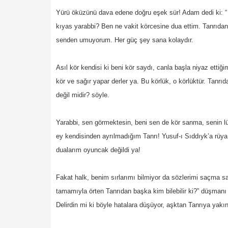
Yürü öküzünü dava edene doğru eşek sür! Adam dedi ki: “ 
kıyas yarabbi? Ben ne vakit körcesine dua ettim. Tanrıdan 
senden umuyorum. Her güç şey sana kolaydır.
Asıl kör kendisi ki beni kör saydı, canla başla niyaz etti
kör ve sağır yapar derler ya. Bu körlük, o körlüktür. Ta
değil midir? söyle.
Yarabbi, sen görmektesin, beni sen de kör sanma, senin lü
ey kendisinden ayrılmadığım Tanrı! Yusuf-ı Sıddıyk’a rüya
dualarım oyuncak değildi ya!
Fakat halk, benim sırlarımı bilmiyor da sözlerimi saçma sanı
tamamıyla örten Tanrıdan başka kim bilebilir ki?” düşmanı
Delirdin mi ki böyle hatalara düşüyor, aşktan Tanrıya yak