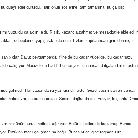
bu duayı eder dururdu. Halk onun sözlerine, tam tamahına, bu çalışıp
r mı yutturdu da aklını aldı. Rızık, kazançla,zahmet ve meşakkatle elde edilir
ızıkları, sebeplerine yapışarak elde edin. Evlere kapılarından girin denmiştir.
e sahip olan Davut peygamberdir. Yine de bu kadar yüceliğe, bu kadar nazü
lde çalışıyor. Mucizelerin haddi, hesabı yok, ona ihsan dalgaları birbiri üstün
e gelmedi. Her vaazında iki yüz kişi ölmekte. Güzel sesi insanları candan
ndan haberi var, ne bunun ondan. Sesine dağlar da ses veriyor, kuşlarda. Onu
var. yüzünün nuru cihetlere sığmıyor. Bütün cihetleri de kaplamış. Bunca
miyor. Rızıklan ması çalışmasına bağlı. Bunca yüceliğine rağmen zırh