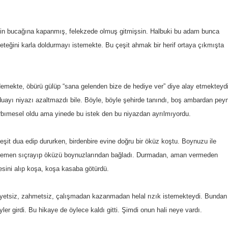
inin bucağına kapanmış, felekzede olmuş gitmişsin. Halbuki bu adam bunca
iz eteğini karla doldurmayı istemekte. Bu çeşit ahmak bir herif ortaya çıkmışta
i” demekte, öbürü gülüp “sana gelenden bize de hediye ver” diye alay etmekteydi
duayı niyazı azaltmazdı bile. Böyle, böyle şehirde tanındı, boş ambardan peyn
rbımesel oldu ama yinede bu istek den bu niyazdan ayrılmıyordu.
eşit dua edip dururken, birdenbire evine doğru bir öküz koştu. Boynuzu ile
am hemen sıçrayıp öküzü boynuzlarından bağladı. Durmadan, aman vermeden
sini alıp koşa, koşa kasaba götürdü.
yetsiz, zahmetsiz, çalışmadan kazanmadan helal rızık istemekteydi. Bundan
ler girdi. Bu hikaye de öylece kaldı gitti. Şimdi onun hali neye vardı.