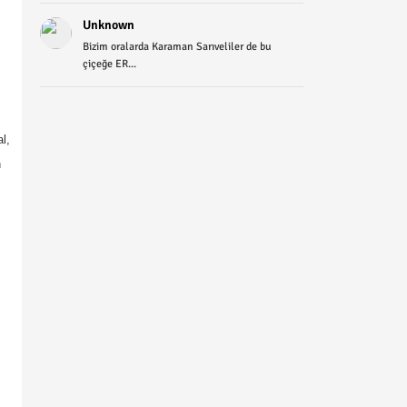
Unknown
Bizim oralarda Karaman Sarıveliler de bu
çiçeğe ER...
l,
n