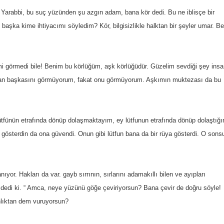
Yarabbi, bu suç yüzünden şu azgın adam, bana kör dedi. Bu ne iblisçe bir
başka kime ihtiyacımı söyledim? Kör, bilgisizlikle halktan bir şeyler umar. B
ğimi görmedi bile! Benim bu körlüğüm, aşk körlüğüdür. Güzelim sevdiği şey insa
nrıdan başkasını görmüyorum, fakat onu görmüyorum. Aşkımın muktezası da bu
tfünün etrafında dönüp dolaşmaktayım, ey lütfunun etrafında dönüp dolaştığı
 gösterdin da ona güvendi. Onun gibi lütfun bana da bir rüya gösterdi. O sons
yor. Hakları da var. gayb sırrının, sırlarını adamakıllı bilen ve ayıpları
 dedi ki. “ Amca, neye yüzünü göğe çeviriyorsun? Bana çevir de doğru söyle!
ınlıktan dem vuruyorsun?