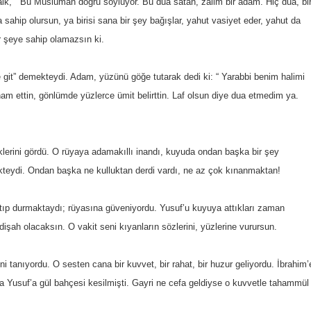
alk, “ Bu Müslüman doğru söylüyor. Bu dua satan, zalim bir adam. Hiç dua, bi
sahip olursun, ya birisi sana bir şey bağışlar, yahut vasiyet eder, yahut da
r şeye sahip olamazsın ki.
e git” demekteydi. Adam, yüzünü göğe tutarak dedi ki: “ Yarabbi benim halimi
m ettin, gönlümde yüzlerce ümit belirttin. Laf olsun diye dua etmedim ya.
iklerini gördü. O rüyaya adamakıllı inandı, kuyuda ondan başka bir şey
ydi. Ondan başka ne kulluktan derdi vardı, ne az çok kınanmaktan!
p durmaktaydı; rüyasına güveniyordu. Yusuf’u kuyuya attıkları zaman
dişah olacaksın. O vakit seni kıyanların sözlerini, yüzlerine vurursun.
tanıyordu. O sesten cana bir kuvvet, bir rahat, bir huzur geliyordu. İbrahim’
 Yusuf’a gül bahçesi kesilmişti. Gayri ne cefa geldiyse o kuvvetle tahammül