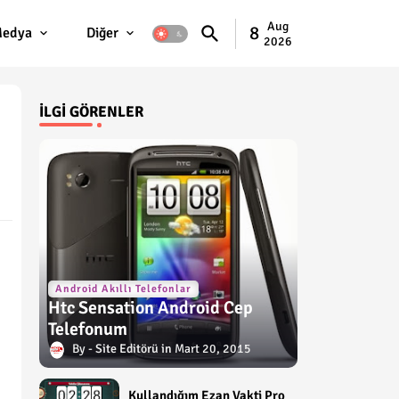
Aug
8
edya
Diğer
2026
İLGI GÖRENLER
Android Akıllı Telefonlar
Htc Sensation Android Cep
Telefonum
Site Editörü
Mart 20, 2015
Kullandığım Ezan Vakti Pro