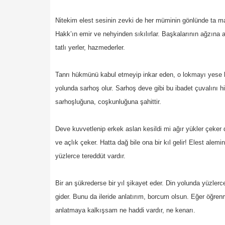
Nitekim elest sesinin zevki de her müminin gönlünde ta ma
Hakk’ın emir ve nehyinden sıkılırlar. Başkalarının ağzına 
tatlı yerler, hazmederler.
Tanrı hükmünü kabul etmeyip inkar eden, o lokmayı yese bi
yolunda sarhoş olur. Sarhoş deve gibi bu ibadet çuvalını 
sarhoşluğuna, coşkunluğuna şahittir.
Deve kuvvetlenip erkek aslan kesildi mi ağır yükler çeker 
ve açlık çeker. Hatta dağ bile ona bir kıl gelir! Elest ale
yüzlerce tereddüt vardır.
Bir an şükrederse bir yıl şikayet eder. Din yolunda yüzler
gider. Bunu da ileride anlatırım, borcum olsun. Eğer öğre
anlatmaya kalkışsam ne haddi vardır, ne kenarı.