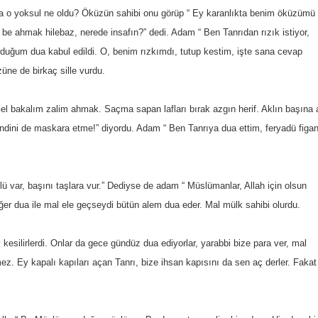
ca o yoksul ne oldu? Öküzün sahibi onu görüp “ Ey karanlıkta benim öküzümü
e ahmak hilebaz, nerede insafın?” dedi. Adam “ Ben Tanrıdan rızık istiyor,
duğum dua kabul edildi. O, benim rızkımdı, tutup kestim, işte sana cevap
üne de birkaç sille vurdu.
 bakalım zalim ahmak. Saçma sapan lafları bırak azgın herif. Aklın başına a
ndini de maskara etme!” diyordu. Adam “ Ben Tanrıya dua ettim, feryadü figa
lü var, başını taşlara vur.” Dediyse de adam “ Müslümanlar, Allah için olsun
er dua ile mal ele geçseydi bütün alem dua eder. Mal mülk sahibi olurdu.
y kesilirlerdi. Onlar da gece gündüz dua ediyorlar, yarabbi bize para ver, mal
z. Ey kapalı kapıları açan Tanrı, bize ihsan kapısını da sen aç derler. Fakat