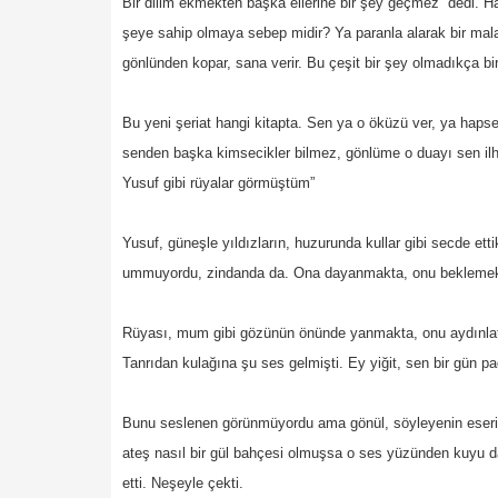
Bir dilim ekmekten başka ellerine bir şey geçmez” dedi. H
şeye sahip olmaya sebep midir? Ya paranla alarak bir mala 
gönlünden kopar, sana verir. Bu çeşit bir şey olmadıkça bi
Bu yeni şeriat hangi kitapta. Sen ya o öküzü ver, ya haps
senden başka kimsecikler bilmez, gönlüme o duayı sen ilha
Yusuf gibi rüyalar görmüştüm”
Yusuf, güneşle yıldızların, huzurunda kullar gibi secde ett
ummuyordu, zindanda da. Ona dayanmakta, onu beklemekte
Rüyası, mum gibi gözünün önünde yanmakta, onu aydınlatı
Tanrıdan kulağına şu ses gelmişti. Ey yiğit, sen bir gün pa
Bunu seslenen görünmüyordu ama gönül, söyleyenin eserini 
ateş nasıl bir gül bahçesi olmuşsa o ses yüzünden kuyu da
etti. Neşeyle çekti.