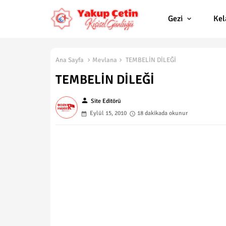
Gezi
Ke
Ana Sayfa
Mevlana
TEMBELİN DİLEĞİ
TEMBELİN DİLEĞİ
person
Site Editörü
Eylül 15, 2010
18 dakikada okunur