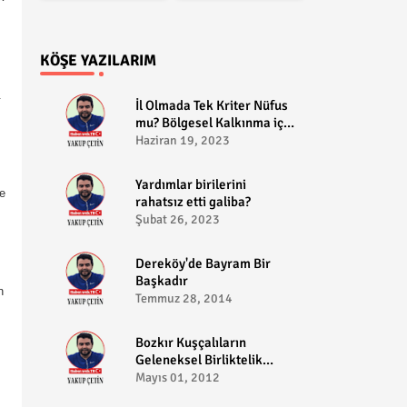
KÖŞE YAZILARIM
.
​İl Olmada Tek Kriter Nüfus
mu? Bölgesel Kalkınma için
Bozkır il olabilir?
Haziran 19, 2023
​Yardımlar birilerini
e
rahatsız etti galiba?
Şubat 26, 2023
Dereköy'de Bayram Bir
Başkadır
n
Temmuz 28, 2014
Bozkır Kuşçalıların
Geleneksel Birliktelik
Pikniği
Mayıs 01, 2012