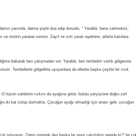
damın yanında, daima şöyle dua edip dururdu. “ Yarabbi, bana zahmetsiz,
ğır ve miskin yaratan sensin. Zayıf ve sırtı yaralı eşeklere, atlarla katırlara
liğime bakarak ben çalışmadan ver. Yarabbi, ben tembelim varlık gölgesine
rum. Tembellerle gölgelikte uyuyanlara da elbette başka çeşitte bir rızık
. O hüzün sahibinin rızkını da ayağına götür, bulutu yeryüzüne doğru sür!
ru iki kat sürüp durmakta. Çocuğun ayağı olmadığı için anası gelir, çocuğun
ık istiyorum. Zaten istemek den başka bir şeye çalıştığım nerede ki?” bir ço