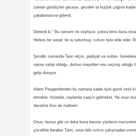
zaman gündüzleri geceye, geceleri ta kuşluk çağına kadar 
çabalamasına gülerdi.
Derlerdi ki “ Bu sersem ne söylüyor, yoksa birisi buna esra
Herkes bir sanat, bir iş tutturmuş, rızkını öyle elde eder. R
Şimdiki zamanda Tanrı elçisi, padişah ve sultan, hünerler
naime sahip olduğu, dostun inayetleri onu seçmiş olduğu ha
gelip duruyor.
Adem Peygamberden bu zamana kadar öyle güzel sesli kims
etmekte. Aslanlar, ceylanlar vaazın gelmekte. Ne onun bu
davetine ikisi de mahrem.
Onun, bunun gibi ve daha buna benzer yüzlerce mucizeleri 
yücelikle beraber Tanrı, onun bile rızkını çalışmadan ver