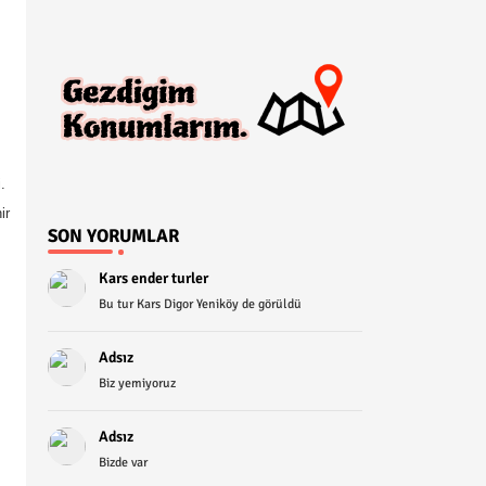
.
ir
SON YORUMLAR
Kars ender turler
Bu tur Kars Digor Yeniköy de görüldü
Adsız
Biz yemiyoruz
Adsız
Bizde var