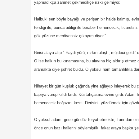
yapmadıkça zahmet çekmedikçe rızkı gelmiyor.
Halbuki sen böyle bayağı ve perişan bir halde kalmış, ev
tersliği ile, bunca adiliği ile beraber hemencecik, ticarets
gök yüzüne merdivensiz çıkayım diyor.”
Birisi alaya alıp “ Haydi yürü, rızkın ulaştı, müjdeci geld
O ise halkın bu kınamasına, bu alayına hiç aldırış etmez 
aramakta diye şöhret buldu. O yoksul ham tamahlılıkla da
Nihayet bir gün kuşluk çağında yine ağlayıp inleyerek bu ç
kapıya vurup kilidi kırdı. Küstahçasına evine girdi. Ad
hemencecik boğazını kesti. Derisini, yüzdürmek için gövde
O yoksul adam, gece gündüz feryat etmekte, Tanrıdan ezi
önce onun bazı hallerini söylemiştik, fakat araya başka şey