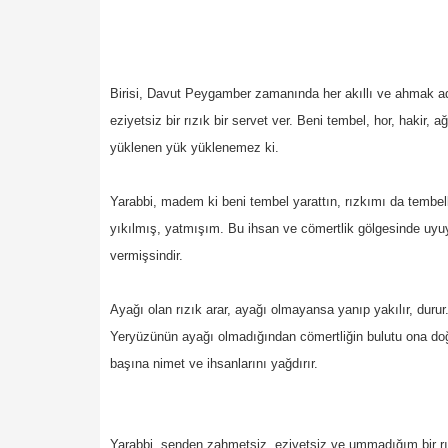
Birisi, Davut Peygamber zamanında her akıllı ve ahmak a
eziyetsiz bir rızık bir servet ver. Beni tembel, hor, hakir, a
yüklenen yük yüklenemez ki.
Yarabbi, madem ki beni tembel yarattın, rızkımı da tembel
yıkılmış, yatmışım. Bu ihsan ve cömertlik gölgesinde uyuyo
vermişsindir.
Ayağı olan rızık arar, ayağı olmayansa yanıp yakılır, durur
Yeryüzünün ayağı olmadığından cömertliğin bulutu ona doğ
başına nimet ve ihsanlarını yağdırır.
Yarabbi, senden zahmetsiz, eziyetsiz ve ummadığım bir rız