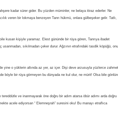
hşere kadar sürer gider. Bu yüzden müminler, ne belaya itiraz ederler. Ne
acılık veren bir lokmaya benzeyen Tanrı hükmü, onlara gülbeşeker gelir. Tatlı,
le kusan kişiyle yaramaz. Elest gününde bir rüya gören, Tanrıya ibadet
hiç usanmadan, sıkılmadan çeker durur. Ağzının etrafındaki tasdik köpüğü, on
de yine o yüklerin altında az yer, az içer. Dişi deve arzusuyla yüzlerce zahme
minde böyle bir rüya görmeyen bu dünyada ne kul olur, ne mürit! Olsa bile gönlü
ce tereddütle ve inanmayarak öne doğru bir adım atarsa öbür adımı arda doğru
nmekte acele ediyorsan “ Elemneşrah” suresini oku! Bu manayı etraflıca