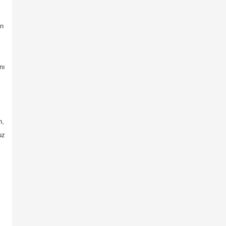
en
nı
n,
uz