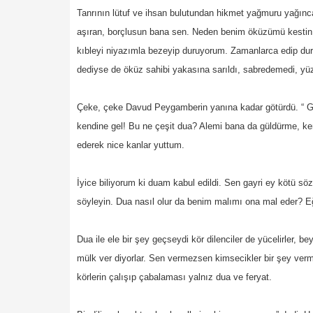
Tanrının lütuf ve ihsan bulutundan hikmet yağmuru yağın
aşıran, borçlusun bana sen. Neden benim öküzümü kestin b
kıbleyi niyazımla bezeyip duruyorum. Zamanlarca edip dur
dediyse de öküz sahibi yakasına sarıldı, sabredemedi, yüz
Çeke, çeke Davud Peygamberin yanına kadar götürdü. “ Gel
kendine gel! Bu ne çeşit dua? Alemi bana da güldürme, ke
ederek nice kanlar yuttum.
İyice biliyorum ki duam kabul edildi. Sen gayri ey kötü söz
söyleyin. Dua nasıl olur da benim malımı ona mal eder? Eğ
Dua ile ele bir şey geçseydi kör dilenciler de yücelirler, be
mülk ver diyorlar. Sen vermezsen kimsecikler bir şey verme
körlerin çalışıp çabalaması yalnız dua ve feryat.