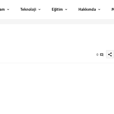
lam
Teknoloji
Eğitim
Hakkımda
M
share
0