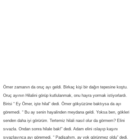
Ömer zamanın da oruç ayı geldi. Birkaç kişi bir dağın tepesine koştu.
Oruç ayının Hilalini görüp kutlulanmak, onu hayra yormak istiyorlardı.
Birisi “ Ey Ömer, işte hilal” dedi. Ömer gökyüzüne baktıysa da ayı
göremedi. “ Bu ay senin hayalinden meydana geldi. Yoksa ben, gökleri
senden daha iyi görürüm. Tertemiz hilali nasıl olur da görmem? Elini
sıvazla. Ondan sonra hilale bak!” dedi. Adam elini ıslayıp kaşını
sıvazlayınca ayı göremedi. “ Padişahım, ay yok görünmez oldu” dedi.