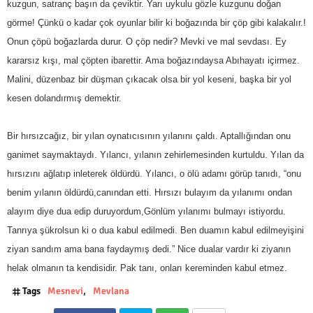
kuzgun, satranç başın da çeviktir. Yarı uykulu gözle kuzgunu doğan
görme! Çünkü o kadar çok oyunlar bilir ki boğazında bir çöp gibi kalakalır.!
Onun çöpü boğazlarda durur. O çöp nedir? Mevki ve mal sevdası. Ey
kararsız kışı, mal çöpten ibarettir. Ama boğazındaysa Abıhayatı içirmez.
Malini, düzenbaz bir düşman çıkacak olsa bir yol keseni, başka bir yol
kesen dolandırmış demektir.
Bir hırsızcağız, bir yılan oynatıcısının yılanını çaldı. Aptallığından onu
ganimet saymaktaydı. Yılancı, yılanın zehirlemesinden kurtuldu. Yılan da
hırsızını ağlatıp inleterek öldürdü. Yılancı, o ölü adamı görüp tanıdı, “onu
benim yılanın öldürdü,canından etti. Hırsızı bulayım da yılanımı ondan
alayım diye dua edip duruyordum,Gönlüm yılanımı bulmayı istiyordu.
Tanrıya şükrolsun ki o dua kabul edilmedi. Ben duamın kabul edilmeyişini
ziyan sandım ama bana faydaymış dedi.” Nice dualar vardır ki ziyanın
helak olmanın ta kendisidir. Pak tanı, onları kereminden kabul etmez.
Tags
Mesnevi
Mevlana