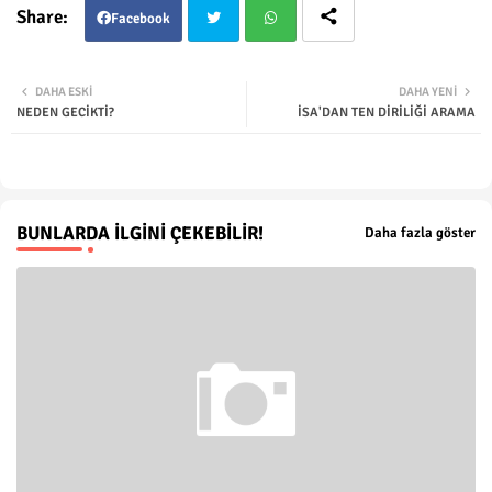
Facebook
Twit
Wha
DAHA ESKI
DAHA YENI
NEDEN GECİKTİ?
İSA'DAN TEN DİRİLİĞİ ARAMA
ter
tsap
p
BUNLARDA İLGINI ÇEKEBILIR!
Daha fazla göster