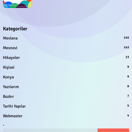
Kategoriler
Mevlana
145
Mesnevi
143
Hikayeler
13
Kişisel
9
Konya
9
Yazılarım
8
Bozkır
7
Tarihi Yapılar
5
Webmaster
4
.