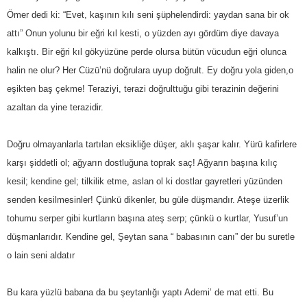
Ömer dedi ki: “Evet, kaşının kılı seni şüphelendirdi: yaydan sana bir ok
attı” Onun yolunu bir eğri kıl kesti, o yüzden ayı gördüm diye davaya
kalkıştı. Bir eğri kıl gökyüzüne perde olursa bütün vücudun eğri olunca
halin ne olur? Her Cüzü’nü doğrulara uyup doğrult. Ey doğru yola giden,o
eşikten baş çekme! Teraziyi, terazi doğrulttuğu gibi terazinin değerini
azaltan da yine terazidir.
Doğru olmayanlarla tartılan eksikliğe düşer, aklı şaşar kalır. Yürü kafirlere
karşı şiddetli ol; ağyarın dostluğuna toprak saç! Ağyarın başına kılıç
kesil; kendine gel; tilkilik etme, aslan ol ki dostlar gayretleri yüzünden
senden kesilmesinler! Çünkü dikenler, bu güle düşmandır. Ateşe üzerlik
tohumu serper gibi kurtların başına ateş serp; çünkü o kurtlar, Yusuf’un
düşmanlarıdır. Kendine gel, Şeytan sana “ babasının canı” der bu suretle
o lain seni aldatır
Bu kara yüzlü babana da bu şeytanlığı yaptı Ademi’ de mat etti. Bu