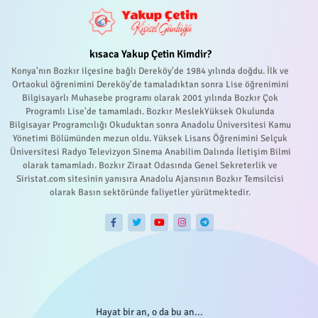
kısaca Yakup Çetin Kimdir?
Konya'nın Bozkır ilçesine bağlı Dereköy'de 1984 yılında doğdu. İlk ve
Ortaokul öğrenimini Dereköy'de tamaladıktan sonra Lise öğrenimini
Bilgisayarlı Muhasebe programı olarak 2001 yılında Bozkır Çok
Programlı Lise'de tamamladı. Bozkır MeslekYüksek Okulunda
Bilgisayar Programcılığı Okuduktan sonra Anadolu Üniversitesi Kamu
Yönetimi Bölümünden mezun oldu. Yüksek Lisans Öğrenimini Selçuk
Üniversitesi Radyo Televizyon Sinema Anabilim Dalında İletişim Bilmi
olarak tamamladı. Bozkır Ziraat Odasında Genel Sekreterlik ve
Siristat.com sitesinin yanısıra Anadolu Ajansının Bozkır Temsilcisi
olarak Basın sektöründe faliyetler yürütmektedir.
Hayat bir an, o da bu an...