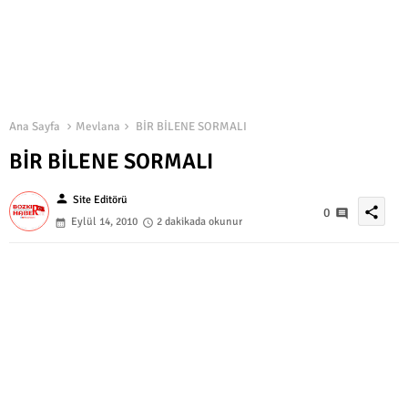
Ana Sayfa
Mevlana
BİR BİLENE SORMALI
BİR BİLENE SORMALI
person
Site Editörü
share
0
Eylül 14, 2010
2 dakikada okunur