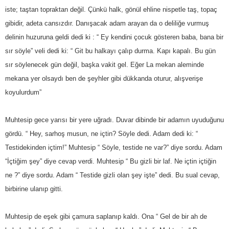
iste; taştan topraktan değil. Çünkü halk, gönül ehline nispetle taş, topaç
gibidir, adeta cansızdır. Danışacak adam arayan da o deliliğe vurmuş
delinin huzuruna geldi dedi ki : “ Ey kendini çocuk gösteren baba, bana bir
sır söyle” veli dedi ki: “ Git bu halkayı çalıp durma. Kapı kapalı. Bu gün
sır söylenecek gün değil, başka vakit gel. Eğer La mekan aleminde
mekana yer olsaydı ben de şeyhler gibi dükkanda oturur, alışverişe
koyulurdum”
Muhtesip gece yarısı bir yere uğradı. Duvar dibinde bir adamın uyuduğunu
gördü. “ Hey, sarhoş musun, ne içtin? Söyle dedi. Adam dedi ki: “
Testidekinden içtim!” Muhtesip “ Söyle, testide ne var?” diye sordu. Adam
“İçtiğim şey” diye cevap verdi. Muhtesip “ Bu gizli bir laf. Ne içtin içtiğin
ne ?” diye sordu. Adam “ Testide gizli olan şey işte” dedi. Bu sual cevap,
birbirine ulanıp gitti.
Muhtesip de eşek gibi çamura saplanıp kaldı. Ona “ Gel de bir ah de