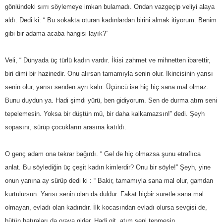
gönlündeki sırrı söylemeye imkan bulamadı. Ondan vazgeçip veliyi alaya
aldı. Dedi ki: “ Bu sokakta oturan kadınlardan birini almak itiyorum. Benim
gibi bir adama acaba hangisi layık?”
Veli, “ Dünyada üç türlü kadın vardır. İkisi zahmet ve mihnetten ibarettir,
biri dimi bir hazinedir. Onu alırsan tamamıyla senin olur. İkincisinin yarısı
senin olur, yarısı senden ayrı kalır. Üçüncü ise hiç hiç sana mal olmaz.
Bunu duydun ya. Hadi şimdi yürü, ben gidiyorum. Sen de durma atım seni
tepelemesin. Yoksa bir düştün mü, bir daha kalkamazsın!” dedi. Şeyh
sopasını, sürüp çocukların arasına katıldı.
O genç adam ona tekrar bağırdı. “ Gel de hiç olmazsa şunu etraflıca
anlat. Bu söylediğin üç çeşit kadın kimlerdir? Onu bir söyle!” Şeyh, yine
onun yanına ay sürüp dedi ki : “ Bakir, tamamıyla sana mal olur, gamdan
kurtulursun. Yarısı senin olan da duldur. Fakat hiçbir suretle sana mal
olmayan, evladı olan kadındır. İlk kocasından evladı olursa sevgisi de,
bütün hatıraları da oraya gider. Hadi git, atım seni tepmesin.