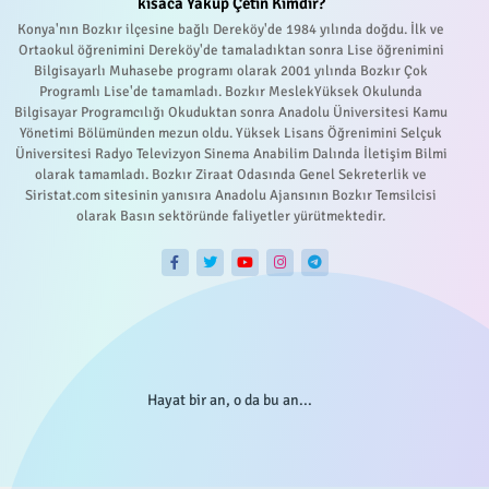
kısaca Yakup Çetin Kimdir?
Konya'nın Bozkır ilçesine bağlı Dereköy'de 1984 yılında doğdu. İlk ve
Ortaokul öğrenimini Dereköy'de tamaladıktan sonra Lise öğrenimini
Bilgisayarlı Muhasebe programı olarak 2001 yılında Bozkır Çok
Programlı Lise'de tamamladı. Bozkır MeslekYüksek Okulunda
Bilgisayar Programcılığı Okuduktan sonra Anadolu Üniversitesi Kamu
Yönetimi Bölümünden mezun oldu. Yüksek Lisans Öğrenimini Selçuk
Üniversitesi Radyo Televizyon Sinema Anabilim Dalında İletişim Bilmi
olarak tamamladı. Bozkır Ziraat Odasında Genel Sekreterlik ve
Siristat.com sitesinin yanısıra Anadolu Ajansının Bozkır Temsilcisi
olarak Basın sektöründe faliyetler yürütmektedir.
Hayat bir an, o da bu an...