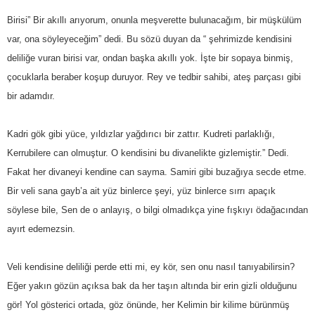
Birisi” Bir akıllı arıyorum, onunla meşverette bulunacağım, bir müşkülüm
var, ona söyleyeceğim” dedi. Bu sözü duyan da “ şehrimizde kendisini
deliliğe vuran birisi var, ondan başka akıllı yok. İşte bir sopaya binmiş,
çocuklarla beraber koşup duruyor. Rey ve tedbir sahibi, ateş parçası gibi
bir adamdır.
Kadri gök gibi yüce, yıldızlar yağdırıcı bir zattır. Kudreti parlaklığı,
Kerrubilere can olmuştur. O kendisini bu divanelikte gizlemiştir.” Dedi.
Fakat her divaneyi kendine can sayma. Samiri gibi buzağıya secde etme.
Bir veli sana gayb’a ait yüz binlerce şeyi, yüz binlerce sırrı apaçık
söylese bile, Sen de o anlayış, o bilgi olmadıkça yine fışkıyı ödağacından
ayırt edemezsin.
Veli kendisine deliliği perde etti mi, ey kör, sen onu nasıl tanıyabilirsin?
Eğer yakın gözün açıksa bak da her taşın altında bir erin gizli olduğunu
gör! Yol gösterici ortada, göz önünde, her Kelimin bir kilime bürünmüş