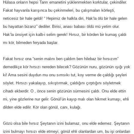
Hülasa onların hepsi Tanrı emanetini yüklenmekten korktular, çekindiler.
Fakat hayvanla karışınca bu çekinmeleri, bu çalışmaları körleşti,
neticesiz bir hale geldi! “ Hepimiz de halkla diri, Hak’la ölü bir hale gelen
bu hayattan bizarız” dediler. Birisi, anası babası öldü mü yetim olur.
Hak’la ünsiyet için kalb-i selim gerek! Hırsız, bir körden bir kumaş çaldı
mı kör, bilmeden feryada başlar.
Fakat hırsız ona “senin malını ben çaldım ben hilebaz bir hırsızım”
demedikçe kör hırsızı nereden bilecek? Gözünün nuru, gözünün ışığı yok
ki! Ama sesini duydun mu onu sımsıkı tut, koy verme de çaldığı şeyleri
söylet. Hırsızı yakalayıp, sıkıştırmak, çaldığını çırptığını söyletmek
cihadı ekberdir. O , önce senin gözünün sürmesini çaldı. Onu elde ettin
mi, yine gözlerine nur gelir. Gönül’ün kayıp malı olan hikmet kumaşı, ehli
dilden elde edilir. Kör olan gönül, canı, kulağı.
Gözü olsa bile hırsız Şeytanın izini bulamaz, onu elde edemez. Şeytanın
izini bulmayı hırsızı elde etmeyi, gönül ehli olanlardan um, bu işi onlardan