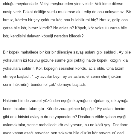
olduğu meydandadır. Veliyi meşhur eden yine velidir. Veli kime dilerse
nasip verir. Fakat deliliğe vurdu mu kimse akıl edip de onu anlayamaz. Bir
hırsız, körden bir şey çaldı mı kör, onu bulabilir mi hiç? Hırsız, gelip ona
çatsa bile kör, hırsız kimdir? Ne anlasın? Köpek, kör yoksulu ısırsa bile
kör, kendisini dalayan köpeği nereden bilecek?
Bir köpek mahallede bir kör bir dilenciye savaş aslanı gibi saldırdı. Ay bile
yoksulların izi tozunu gözüne sürme gibi çektiği halde köpek, kızgınlıkla
yoksullara saldırır. Kör, köpeğin sesinden korktu, aciz oldu. Ona tazim
etmeye başladı: “ Ey avcılar beyi, ey av aslanı, el senin elin (hüküm
senin hükmün), benden el çek” demeye başladı.
Hakimin biri de zaruret yüzünden eşeğin kuyruğunu ağırlamış, o kuyruğa
kerim lakabını takmıştır. Kör de zora gelince köpeğe “ Ey aslan, benim
gibi arık birisini avlayıp da ne yapacaksın? Dostların çölde yaban eşeği
avlamaktalar, sense mahallede kör avlıyorsun, bu ne kötü şey! Dostların
avda yaban eşeği arıyorlar, sen sokakta hile düzüp kör arıyorsun” dedi.