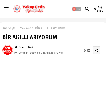
Aug
9
2026
Ana Sayfa
Mevlana
BİR AKILLI ARIYORUM
BİR AKILLI ARIYORUM
person
Site Editörü
share
0
Eylül 14, 2010
8 dakikada okunur