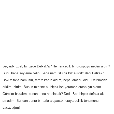
Seyyid-i Ecel, bir gece Delkak’a “ Hemencecik bir orospuyu neden aldın?
Bunu bana söylemeliydin. Sana namuslu bir kız alırdık” dedi Delkak “
Dokuz tane namuslu, temiz kadın aldım, hepsi orospu oldu. Derdimden
eridim, bittim. Bunun üzerine bu hiçbir işe yaramaz orospuyu aldım.
Görelim bakalım, bunun sonu ne olacak? Dedi. Ben birçok defalar aklı
sınadım. Bundan sonra bir tarla arayacak, oraya delilik tohumunu
saçacağım!