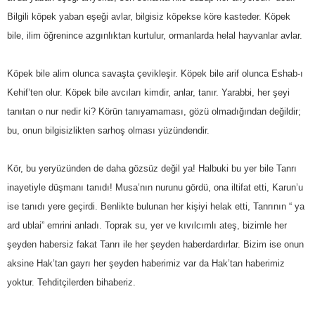
Bilgili köpek yaban eşeği avlar, bilgisiz köpekse köre kasteder. Köpek
bile, ilim öğrenince azgınlıktan kurtulur, ormanlarda helal hayvanlar avlar.
Köpek bile alim olunca savaşta çevikleşir. Köpek bile arif olunca Eshab-ı
Kehif’ten olur. Köpek bile avcıları kimdir, anlar, tanır. Yarabbi, her şeyi
tanıtan o nur nedir ki? Körün tanıyamaması, gözü olmadığından değildir;
bu, onun bilgisizlikten sarhoş olması yüzündendir.
Kör, bu yeryüzünden de daha gözsüz değil ya! Halbuki bu yer bile Tanrı
inayetiyle düşmanı tanıdı! Musa’nın nurunu gördü, ona iltifat etti, Karun’u
ise tanıdı yere geçirdi. Benlikte bulunan her kişiyi helak etti, Tanrının “ ya
ard ublai” emrini anladı. Toprak su, yer ve kıvılcımlı ateş, bizimle her
şeyden habersiz fakat Tanrı ile her şeyden haberdardırlar. Bizim ise onun
aksine Hak’tan gayrı her şeyden haberimiz var da Hak’tan haberimiz
yoktur. Tehditçilerden bihaberiz.