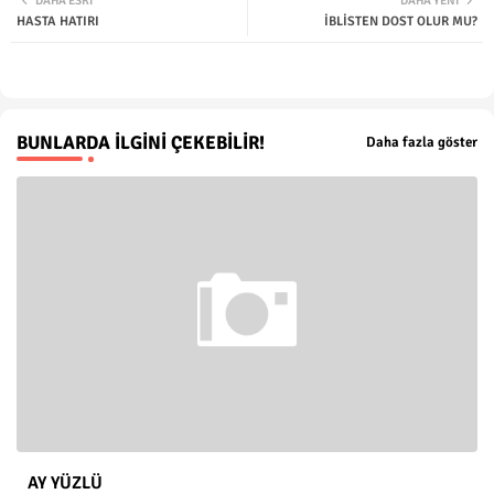
DAHA ESKI
DAHA YENI
HASTA HATIRI
İBLİSTEN DOST OLUR MU?
ter
tsap
p
BUNLARDA İLGINI ÇEKEBILIR!
Daha fazla göster
AY YÜZLÜ