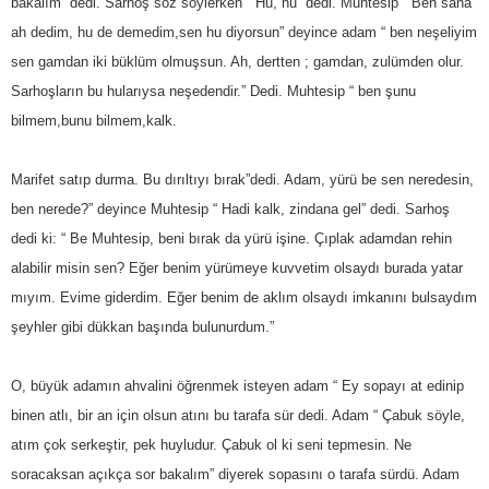
bakalım” dedi. Sarhoş söz söylerken “ Hu, hu” dedi. Muhtesip “ Ben sana
ah dedim, hu de demedim,sen hu diyorsun” deyince adam “ ben neşeliyim
sen gamdan iki büklüm olmuşsun. Ah, dertten ; gamdan, zulümden olur.
Sarhoşların bu hularıysa neşedendir.” Dedi. Muhtesip “ ben şunu
bilmem,bunu bilmem,kalk.
Marifet satıp durma. Bu dırıltıyı bırak”dedi. Adam, yürü be sen neredesin,
ben nerede?” deyince Muhtesip “ Hadi kalk, zindana gel” dedi. Sarhoş
dedi ki: “ Be Muhtesip, beni bırak da yürü işine. Çıplak adamdan rehin
alabilir misin sen? Eğer benim yürümeye kuvvetim olsaydı burada yatar
mıyım. Evime giderdim. Eğer benim de aklım olsaydı imkanını bulsaydım
şeyhler gibi dükkan başında bulunurdum.”
O, büyük adamın ahvalini öğrenmek isteyen adam “ Ey sopayı at edinip
binen atlı, bir an için olsun atını bu tarafa sür dedi. Adam “ Çabuk söyle,
atım çok serkeştir, pek huyludur. Çabuk ol ki seni tepmesin. Ne
soracaksan açıkça sor bakalım” diyerek sopasını o tarafa sürdü. Adam