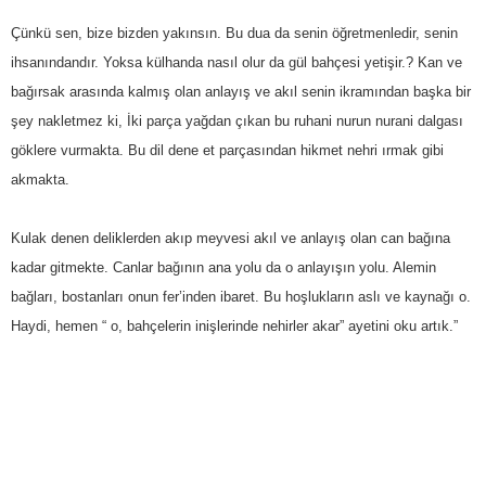
Çünkü sen, bize bizden yakınsın. Bu dua da senin öğretmenledir, senin
ihsanındandır. Yoksa külhanda nasıl olur da gül bahçesi yetişir.? Kan ve
bağırsak arasında kalmış olan anlayış ve akıl senin ikramından başka bir
şey nakletmez ki, İki parça yağdan çıkan bu ruhani nurun nurani dalgası
göklere vurmakta. Bu dil dene et parçasından hikmet nehri ırmak gibi
akmakta.
Kulak denen deliklerden akıp meyvesi akıl ve anlayış olan can bağına
kadar gitmekte. Canlar bağının ana yolu da o anlayışın yolu. Alemin
bağları, bostanları onun fer’inden ibaret. Bu hoşlukların aslı ve kaynağı o.
Haydi, hemen “ o, bahçelerin inişlerinde nehirler akar” ayetini oku artık.”