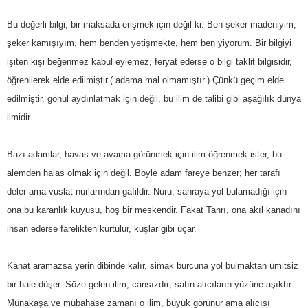
Bu değerli bilgi, bir maksada erişmek için değil ki. Ben şeker madeniyim,
şeker kamışıyım, hem benden yetişmekte, hem ben yiyorum. Bir bilgiyi
işiten kişi beğenmez kabul eylemez, feryat ederse o bilgi taklit bilgisidir,
öğrenilerek elde edilmiştir.( adama mal olmamıştır.) Çünkü geçim elde
edilmiştir, gönül aydınlatmak için değil, bu ilim de talibi gibi aşağılık dünya
ilmidir.
Bazı adamlar, havas ve avama görünmek için ilim öğrenmek ister, bu
alemden halas olmak için değil. Böyle adam fareye benzer; her tarafı
deler ama vuslat nurlarından gafildir. Nuru, sahraya yol bulamadığı için
ona bu karanlık kuyusu, hoş bir meskendir. Fakat Tanrı, ona akıl kanadını
ihsan ederse farelikten kurtulur, kuşlar gibi uçar.
Kanat aramazsa yerin dibinde kalır, simak burcuna yol bulmaktan ümitsiz
bir hale düşer. Söze gelen ilim, cansızdır; satın alıcıların yüzüne aşıktır.
Münakaşa ve mübahase zamanı o ilim, büyük görünür ama alıcısı