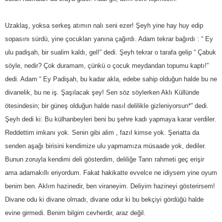
Uzaklaş, yoksa serkeş atımın nalı seni ezer! Şeyh yine hay huy edip
sopasını sürdü, yine çocukları yanına çağırdı. Adam tekrar bağırdı : “ Ey
ulu padişah, bir sualim kaldı, gel!” dedi. Şeyh tekrar o tarafa gelip “ Çabuk
söyle, nedir? Çok duramam, çünkü o çocuk meydandan topumu kaptı!”
dedi. Adam “ Ey Padişah, bu kadar akla, edebe sahip olduğun halde bu ne
divanelik, bu ne iş. Şaşılacak şey! Sen söz söylerken Aklı Küllünde
ötesindesin; bir güneş olduğun halde nasıl delilikle gizleniyorsun*” dedi.
Şeyh dedi ki: Bu külhanbeyleri beni bu şehre kadı yapmaya karar verdiler.
Reddettim imkanı yok. Senin gibi alim , fazıl kimse yok. Şeriatta da
senden aşağı birisini kendimize ulu yapmamıza müsaade yok, dediler.
Bunun zoruyla kendimi deli gösterdim, deliliğe Tanrı rahmeti geç erişir
ama adamakıllı eriyordum. Fakat hakikatte evvelce ne idiysem yine oyum
benim ben. Aklım hazinedir, ben viraneyim. Deliyim hazineyi gösterirsem!
Divane odu ki divane olmadı, divane odur ki bu bekçiyi gördüğü halde
evine girmedi. Benim bilgim cevherdir, araz değil.