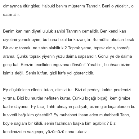
olmayınca ölür gider. Halbuki benim müşterim Tanrıdır. Beni o yüceltir., o
satın alır.
Benim kanımın diyeti ululuk sahibi Tanrının cemalidir. Ben kendi kan
diyetimi yemekteyim, bu bana helal bir kazançtır. Bu müflis alıcıları bırak.
Bir avuç toprak, ne satın alabilir ki? Toprak yeme, toprak alma, toprağı
arama. Çünkü toprak yiyenin yüzü daima sapsarıdır. Gönül ye de daima
genç kal. Benzin tecelliden erguvana dönsün!” Yarabbi , bu ihsan bizim
işimiz değil. Senin lütfun, gizli lütfe yol göstericidir.
Ey düşkünlerin ellerini tutan, elimizi tut. Bizi al perdeyi kaldır, perdemizi
yırtma. Bizi bu murdar nefisten kurtar. Çünkü bıçağı bıçağı kemiğimize
kadar dayandı. Ey tacı, Tahtı olmayan padişah, bizim gibi biçarelerden bu
kuvvetli bağı kim çözebilir? Ey muhabbet ihsan eden muhabbetli Tanrı,
böyle sağlam bir kilidi, senin fazlından başka kim açabilir.? Biz
kendimizden vazgeçer, yüzümüzü sana tutarız.