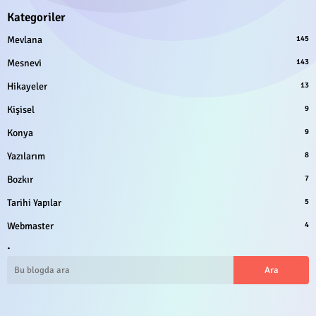
Kategoriler
Mevlana
145
Mesnevi
143
Hikayeler
13
Kişisel
9
Konya
9
Yazılarım
8
Bozkır
7
Tarihi Yapılar
5
Webmaster
4
.