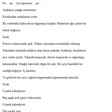
Pıt… pıt… Çin işkencesi… pıt…
Ayakların yatağa sürtünmesi.
Koridordan yankılanan sesler.
Bir yerlerdeki kadın tekrar bağırmaya başladı. Muhtemel ağır çekim bir
bebek doğuyor.
Sıcak.
Pencere ardına kadar açık. Tüllere, duvarlara sivrisinekler tünemiş.
Yakındaki otobanda aralıksız akıp duran arabalar. Kollarım, bacaklarım
ince sızılar içinde. Yakında kızaracak, ölesiye kaşınacak ve olgunlaşıp
kabaracaklar. Yatağın tepesinde ölgün bir ışık. Her şeyi hastalıklı bir
sarılığa boğuyor. İç karartıcı.
Ve gözlerim her şeye rağmen kapanmakla kapanmamak arasında.
Sıcak.
Uyanık kalmalıyım…
Baş aşağı asılı şişeye bakıyorum.
Uyanık kalmalıyım…
Ölü sarılık ışığı.