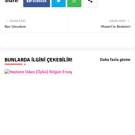
Facebook
Twit
Wha
DAHA ESKI
DAHA YENI
Ben Umudum
Mozart'ın Besteleri
ter
tsap
p
BUNLARDA İLGINI ÇEKEBILIR!
Daha fazla göster