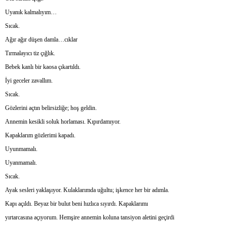
Uyanık kalmalıyım…
Sıcak.
Ağır ağır düşen damla…cıklar
Tırmalayıcı tiz çığlık.
Bebek kanlı bir kaosa çıkartıldı.
İyi geceler zavallım.
Sıcak.
Gözlerini açtın belirsizliğe; hoş geldin.
Annemin kesikli soluk horlaması. Kıpırdamıyor.
Kapaklarım gözlerimi kapadı.
Uyunmamalı.
Uyanmamalı.
Sıcak.
Ayak sesleri yaklaşıyor. Kulaklarımda uğultu; işkence her bir adımla.
Kapı açıldı. Beyaz bir bulut beni hızlıca sıyırdı. Kapaklarımı
yırtarcasına açıyorum. Hemşire annemin koluna tansiyon aletini geçirdi