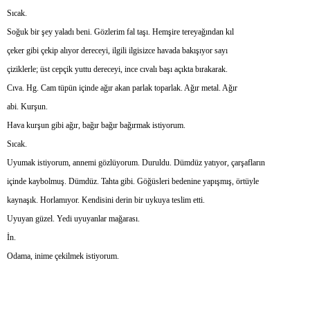
Sıcak.
Soğuk bir şey yaladı beni. Gözlerim fal taşı. Hemşire tereyağından kıl
çeker gibi çekip alıyor dereceyi, ilgili ilgisizce havada bakışıyor sayı
çiziklerle; üst cepçik yuttu dereceyi, ince cıvalı başı açıkta bırakarak.
Cıva. Hg. Cam tüpün içinde ağır akan parlak toparlak. Ağır metal. Ağır
abi. Kurşun.
Hava kurşun gibi ağır, bağır bağır bağırmak istiyorum.
Sıcak.
Uyumak istiyorum, annemi gözlüyorum. Duruldu. Dümdüz yatıyor, çarşafların
içinde kaybolmuş. Dümdüz. Tahta gibi. Göğüsleri bedenine yapışmış, örtüyle
kaynaşık. Horlamıyor. Kendisini derin bir uykuya teslim etti.
Uyuyan güzel. Yedi uyuyanlar mağarası.
İn.
Odama, inime çekilmek istiyorum.