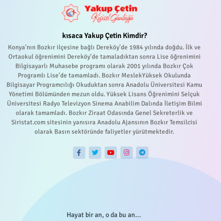
kısaca Yakup Çetin Kimdir?
Konya'nın Bozkır ilçesine bağlı Dereköy'de 1984 yılında doğdu. İlk ve
Ortaokul öğrenimini Dereköy'de tamaladıktan sonra Lise öğrenimini
Bilgisayarlı Muhasebe programı olarak 2001 yılında Bozkır Çok
Programlı Lise'de tamamladı. Bozkır MeslekYüksek Okulunda
Bilgisayar Programcılığı Okuduktan sonra Anadolu Üniversitesi Kamu
Yönetimi Bölümünden mezun oldu. Yüksek Lisans Öğrenimini Selçuk
Üniversitesi Radyo Televizyon Sinema Anabilim Dalında İletişim Bilmi
olarak tamamladı. Bozkır Ziraat Odasında Genel Sekreterlik ve
Siristat.com sitesinin yanısıra Anadolu Ajansının Bozkır Temsilcisi
olarak Basın sektöründe faliyetler yürütmektedir.
Hayat bir an, o da bu an...