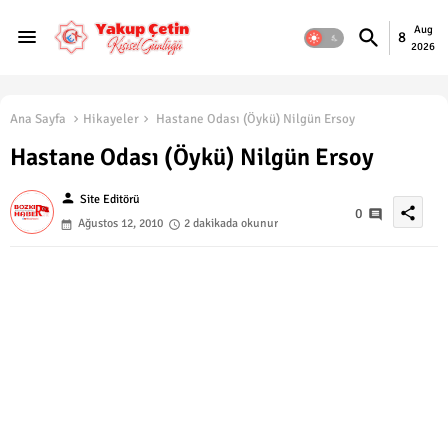
Aug
8
2026
Ana Sayfa
Hikayeler
Hastane Odası (Öykü) Nilgün Ersoy
Hastane Odası (Öykü) Nilgün Ersoy
person
Site Editörü
share
0
Ağustos 12, 2010
2 dakikada okunur