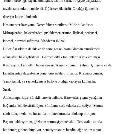
Yerleri kirden gri-siyaha dönüşmüş salkım saçak bir şeyle paspasladı;
tuvalet takır tukur temizlendi. Öğürerek öksürdü. Ortalığa iğrenç bir
deterjan kokusu bulandı.
Hastane sterilizasyonu. Dezenfektan sterilitesi. Mide bulandırıcı.
Mikroplardan, bakterilerden, pisliklerden arınma. Ruhsal, bedensel,
kitlesel, bireysel saflaşma. Maddenin ilk hali.
Hitler. Ari ırkının delilik ve de saire gensel hastalıklardan temizlemek
adına steril hale getirilmesi. Germen erkek tohumlarının yok edilmesi.
Kastrasyon. Farinelli. Harem ağaları. Alman soyunun Yahudi, Çingene ve de
karşıtlarından dezenfektasyonu. Gaz odaları. Siyanür. Krematoryumlar.
Yanık kemik ve saç kokusuyla birlikte ortalığı kaplayan kül karlar.
Sıcak.
Annem kıpır kıpır, sürekli hareket halinde. Hareketleri şişme yatağının
boğumları içinde sürtünüyor. Sürtünme sesi kulaklarımı çiziyor. Serum
takılı kolu, sıvılı ince hortumla birlikte durmadan dolanıp duruyor.
Başımı kaldırıyorum, gözlerim serum şişesine takılı. Ters asılı, ucunda
bir damla; giderek büyüyor, semiriyor sonra kendini ağır çekim atıyor.