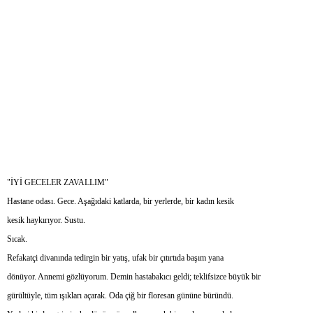
"İYİ GECELER ZAVALLIM"
Hastane odası. Gece. Aşağıdaki katlarda, bir yerlerde, bir kadın kesik
kesik haykırıyor. Sustu.
Sıcak.
Refakatçi divanında tedirgin bir yatış, ufak bir çıtırtıda başım yana
dönüyor. Annemi gözlüyorum. Demin hastabakıcı geldi; teklifsizce büyük bir
gürültüyle, tüm ışıkları açarak. Oda çiğ bir floresan gününe büründü.