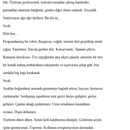
bile. Öylesine profesyonel, öylesine tornadan çıkmış hareketler;
parmakları annemin bileğinde, gözleri diğer elinin saatinde. Sessizlik.
Saniyesayar ağır ağır ilerliyor. Bir-iki-üç…
Sıcak.
Dört-beş…
Programlanmış bir robot, duygusuz, soğuk, üzerine deri geçirilmiş metal
yığını. Parşömen. Davula gerilen deri. Kutsal metin. Tamtam şifresi.
Ramazan davulcusu. Üst cepçiğinden ateş ölçeri çıkardı, annemin bir deri
bir kemik kalmış koltukaltına sokuşturdu ve uçarcasına çekip gitti, bizi
sarılıkla baş başa bırakarak.
Sıcak.
Ayaklar boğumların arasında gezinmeye başladı tekrar; huysuz, huzursuz
sürtünmeler. Sertleşmiş topukların sinir gerici ileriye gidişleri, geriye
gelişleri. Çatalın tabağı çiziktirmesi. Uzun tırnakların karatahtayı
oyması. Dişin delinmesi.
Tüylerim diken diken. Sırtım kedi kamburuna dönüştü. Gözlerimi acıyla
içime gömüyorum. Ürperme. Kollarımı ovuşturuyorum durmadan.