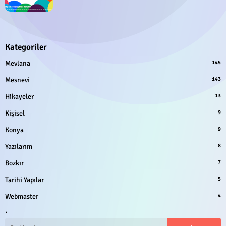
Kategoriler
Mevlana
145
Mesnevi
143
Hikayeler
13
Kişisel
9
Konya
9
Yazılarım
8
Bozkır
7
Tarihi Yapılar
5
Webmaster
4
.